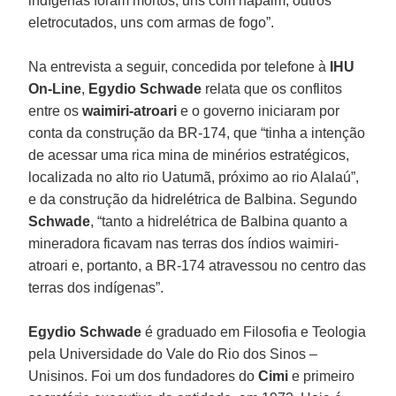
indígenas foram mortos, uns com napalm, outros
eletrocutados, uns com armas de fogo”.
Na entrevista a seguir, concedida por telefone à
IHU
On-Line
,
Egydio Schwade
relata que os conflitos
entre os
waimiri-atroari
e o governo iniciaram por
conta da construção da BR-174, que “tinha a intenção
de acessar uma rica mina de minérios estratégicos,
localizada no alto rio Uatumã, próximo ao rio Alalaú”,
e da construção da hidrelétrica de Balbina. Segundo
Schwade
, “tanto a hidrelétrica de Balbina quanto a
mineradora ficavam nas terras dos índios waimiri-
atroari e, portanto, a BR-174 atravessou no centro das
terras dos indígenas”.
Egydio Schwade
é graduado em Filosofia e Teologia
pela Universidade do Vale do Rio dos Sinos –
Unisinos. Foi um dos fundadores do
Cimi
e primeiro