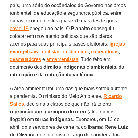
país, uma série de escândalos do Governo nas áreas
ambiental, de educação e segurança pública, entre
outras, ocorreu nestes quase 70 dias desde que a
covid-19
chegou ao país. O
Planalto
conseguiu
colocar em movimento políticas que são claros
acenos para suas principais bases eleitorais:
igrejas
evangélicas
,
ruralistas
,
madeireiras
,
mineradoras
,
desmatadores
e
armamentistas
. Tudo feito em
detrimento dos
direitos indígenas e ambientais
, da
educação
e da
redução da violência
.
A área ambiental foi uma das que mais sofreu durante
a pandemia. O ministro do Meio Ambiente,
Ricardo
Salles
, deu sinais claros de que não irá tolerar
repressão aos garimpos de ouro
(atualmente
ilegais) em
terras
indígenas
. Exonerou, em 13 de
abril, dois servidores de carreira do
Ibama
:
Renê Luiz
de Oliveira
, que ocupava o cargo de coordenador-