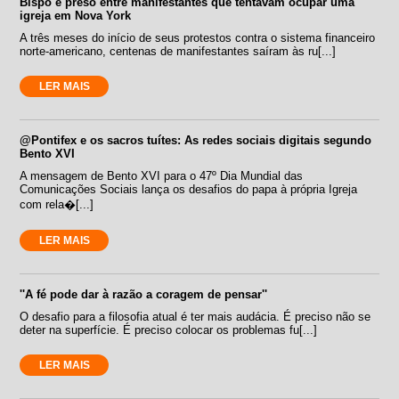
Bispo é preso entre manifestantes que tentavam ocupar uma
igreja em Nova York
A três meses do início de seus protestos contra o sistema financeiro
norte-americano, centenas de manifestantes saíram às ru[...]
LER MAIS
@Pontifex e os sacros tuítes: As redes sociais digitais segundo
Bento XVI
A mensagem de Bento XVI para o 47º Dia Mundial das
Comunicações Sociais lança os desafios do papa à própria Igreja
com rela�[...]
LER MAIS
''A fé pode dar à razão a coragem de pensar''
O desafio para a filosofia atual é ter mais audácia. É preciso não se
deter na superfície. É preciso colocar os problemas fu[...]
LER MAIS