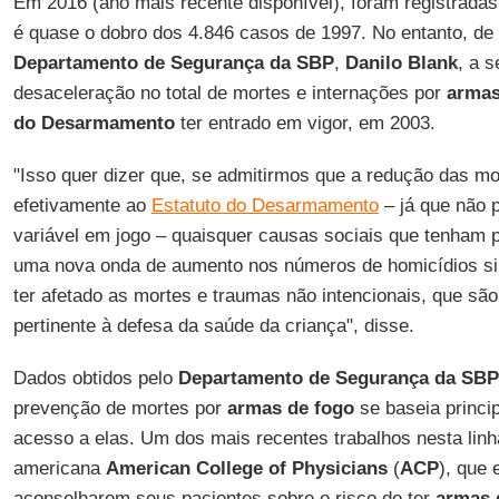
Em 2016 (ano mais recente disponível), foram registrada
é quase o dobro dos 4.846 casos de 1997. No entanto, de
Departamento de Segurança da SBP
,
Danilo Blank
, a 
desaceleração no total de mortes e internações por
arma
do Desarmamento
ter entrado em vigor, em 2003.
"Isso quer dizer que, se admitirmos que a redução das mo
efetivamente ao
Estatuto do Desarmamento
– já que não p
variável em jogo – quaisquer causas sociais que tenham 
uma nova onda de aumento nos números de homicídios s
ter afetado as mortes e traumas não intencionais, que s
pertinente à defesa da saúde da criança", disse.
Dados obtidos pelo
Departamento de Segurança da SBP
prevenção de mortes por
armas de fogo
se baseia princi
acesso a elas. Um dos mais recentes trabalhos nesta linh
americana
American College of Physicians
(
ACP
), que
aconselharem seus pacientes sobre o risco de ter
armas 