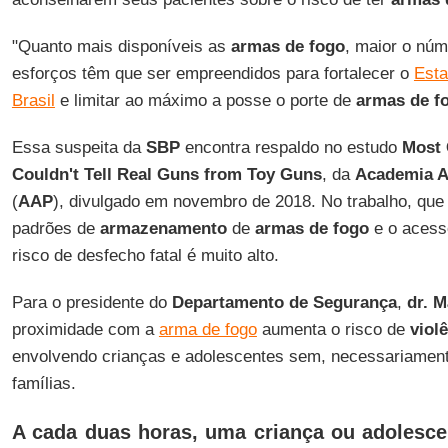
"Quanto mais disponíveis as
armas de fogo
, maior o núm
esforços têm que ser empreendidos para fortalecer o
Esta
Brasil
e limitar ao máximo a posse o porte de
armas de f
Essa suspeita da
SBP
encontra respaldo no estudo
Most 
Couldn't Tell Real Guns from Toy Guns
, da
Academia A
(
AAP
), divulgado em novembro de 2018. No trabalho, qu
padrões de
armazenamento
de
armas de fogo
e o acesso
risco de desfecho fatal é muito alto.
Para o presidente do
Departamento de Segurança
,
dr. 
proximidade com a
arma de fogo
aumenta o risco de
viol
envolvendo crianças e adolescentes sem, necessariament
famílias.
A cada duas horas, uma criança ou adolesc