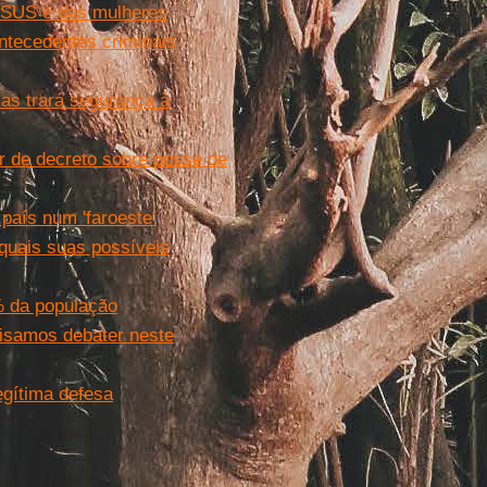
o SUS e das mulheres
ntecedentes criminais
as trará segurança à
r de decreto sobre posse de
país num 'faroeste'
quais suas possíveis
% da população
cisamos debater neste
egítima defesa