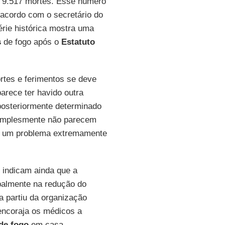
s 9.517 mortes. Esse número
 acordo com o secretário do
série histórica mostra uma
s
de fogo após o
Estatuto
rtes e ferimentos se deve
arece ter havido outra
posteriormente determinado
implesmente não parecem
ão um problema extremamente
indicam ainda que a
palmente na redução do
a partiu da organização
 encoraja os médicos a
de fogo
em casa.