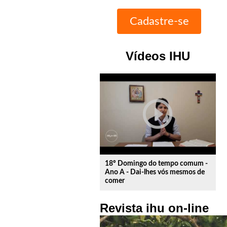
Vídeos IHU
play_circle_outline
18º Domingo do tempo comum -
Ano A - Dai-lhes vós mesmos de
comer
Revista ihu on-line