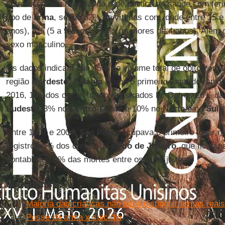
entrada em um hospital da rede pública de saúde com fer
tipo de
arma
, sendo 82% de vítimas com idade entre 15 e
anos), 4% (5 a 9 anos), e 3% (menores de 4 anos). Além
sexo masculino.
Os dados indicam que 45% do volume total de óbitos em 
região
Nordeste
. A
Bahia
ocupa o primeiro lugar do ranki
2016, 14%dos casos foram registrados lá. Outros 26% da
Sudeste
, 8% no
Centro-Oeste
e 10% no
Norte
e no
Sul
.
Entre 1997 e 2004,
São Paulo
ocupava o primeiro lugar na
registrou 6% dos casos. Já o
Rio de Janeiro
, que ficou n
contabilizou 9% das mortes entre os mais jovens.
Leia mais
Maioria das crianças não sabe distinguir armas reai
Posse de arma x suicídio