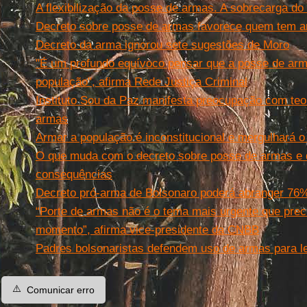
A flexibilização da posse de armas. A sobrecarga d
Decreto sobre posse de armas favorece quem tem a
Decreto da arma ignorou sete sugestões de Moro
"É um profundo equívoco pensar que a posse de arm
população", afirma Rede Justiça Criminal
Instituto Sou da Paz manifesta preocupação com teo
armas
Armar a população é inconstitucional e mergulhará o 
O que muda com o decreto sobre posse de armas e 
consequências
Decreto pró-arma de Bolsonaro poderá abranger 76
“Porte de armas não é o tema mais urgente que pre
momento”, afirma vice-presidente da CNBB
Padres bolsonaristas defendem uso de armas para l
⚠️
Comunicar erro