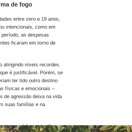
rma de fogo
dades entre zero e 19 anos,
ou intencionais, como em
 período, as despesas
entes ficaram em torno de
 atingindo níveis recordes.
que é justificável. Porém, se
iam ter tido outro destino
as físicas e emocionais –
s de agressão deixa na vida
m suas famílias e na
iança ou adolescente dá