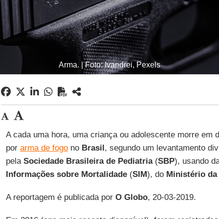
Arma. | Foto: Ivandrei, Pexels
A cada uma hora, uma criança ou adolescente morre em d
por
arma de fogo
no
Brasil
, segundo um levantamento divu
pela
Sociedade Brasileira de Pediatria
(
SBP
), usando d
Informações sobre Mortalidade
(
SIM
), do
Ministério d
A reportagem é publicada por
O Globo
, 20-03-2019.