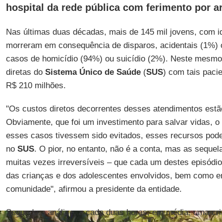
hospital da rede pública com ferimento por a
Nas últimas duas décadas, mais de 145 mil jovens, com i
morreram em consequência de disparos, acidentais (1%) 
casos de homicídio (94%) ou suicídio (2%). Neste mesmo
diretas do
Sistema Único de Saúde
(
SUS
) com tais paci
R$ 210 milhões.
"Os custos diretos decorrentes desses atendimentos estão
Obviamente, que foi um investimento para salvar vidas, o 
esses casos tivessem sido evitados, esses recursos poder
no
SUS
. O pior, no entanto, não é a conta, mas as sequel
muitas vezes irreversíveis – que cada um destes episódio
das crianças e dos adolescentes envolvidos, bem como e
comunidade", afirmou a presidente da entidade.
Segundo a análise, a cada duas horas, em média, uma cr