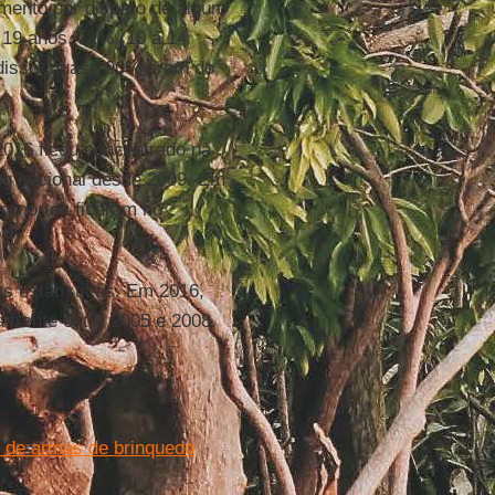
imento por disparo de algum
 19 anos, 11% (10 a 14
 disso, quase 90% eram do
2016 ficou concentrado na
ng nacional desde 2009. Em
s mortes ficaram no
s estatísticas. Em 2016,
a frente entre 2005 e 2008,
s de armas de brinquedo