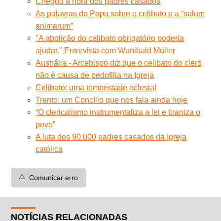
Chegou a hora dos padres casados
As palavras do Papa sobre o celibato e a “salum
animarum”
"A abolição do celibato obrigatório poderia
ajudar." Entrevista com Wunibald Müller
Austrália - Arcebispo diz que o celibato do clero
não é causa de pedofilia na Igreja
Celibato: uma tempestade eclesial
Trento: um Concílio que nos fala ainda hoje
“O clericalismo instrumentaliza a lei e tiraniza o
povo”
A luta dos 90.000 padres casados da Igreja
católica
⚠️
Comunicar erro
NOTÍCIAS RELACIONADAS