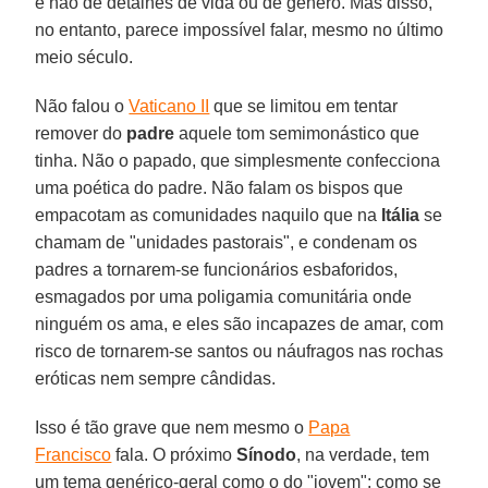
e não de detalhes de vida ou de gênero. Mas disso,
no entanto, parece impossível falar, mesmo no último
meio século.
Não falou o
Vaticano II
que se limitou em tentar
remover do
padre
aquele tom semimonástico que
tinha. Não o papado, que simplesmente confecciona
uma poética do padre. Não falam os bispos que
empacotam as comunidades naquilo que na
Itália
se
chamam de "unidades pastorais", e condenam os
padres a tornarem-se funcionários esbaforidos,
esmagados por uma poligamia comunitária onde
ninguém os ama, e eles são incapazes de amar, com
risco de tornarem-se santos ou náufragos nas rochas
eróticas nem sempre cândidas.
Isso é tão grave que nem mesmo o
Papa
Francisco
fala. O próximo
Sínodo
, na verdade, tem
um tema genérico-geral como o do "jovem": como se