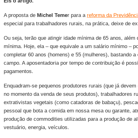
Eis o artigo.
A proposta de
Michel Teme
r para a
reforma da Previdênc
especial para trabalhadores rurais, na prática, deixe de exi
Ou seja, terão que atingir idade mínima de 65 anos, além 
mínima. Hoje, ela – que equivale a um salário mínimo – p
completar 60 anos (homens) e 55 (mulheres), bastando a
campo. A aposentadoria por tempo de contribuição é possí
pagamentos.
Enquadram-se pequenos produtores rurais (que já devem c
no momento da venda de seus produtos), trabalhadores ru
extrativistas vegetais (como catadoras de babaçu), pescad
pessoal que bota a comida em nossa mesa ou garante, at
produção de commodities utilizadas para a produção de al
vestuário, energia, veículos.