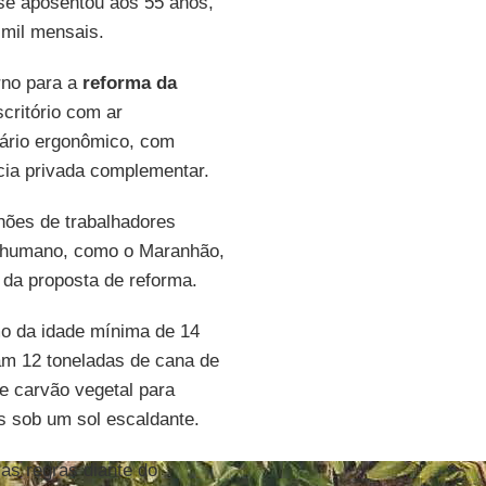
e se aposentou aos 55 anos,
mil mensais.
rno para a
reforma da
critório com ar
iário ergonômico, com
ncia privada complementar.
lhões de trabalhadores
o humano, como o Maranhão,
 da proposta de reforma.
o da idade mínima de 14
vam 12 toneladas de cana de
e carvão vegetal para
s sob um sol escaldante.
as regras diante do