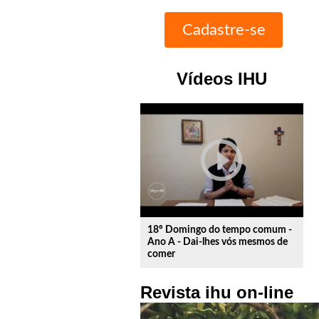
Vídeos IHU
play_circle_outline
18º Domingo do tempo comum -
Ano A - Dai-lhes vós mesmos de
comer
Revista ihu on-line