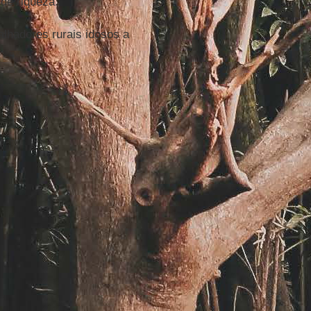
 de riqueza.
alhadores rurais idosos a