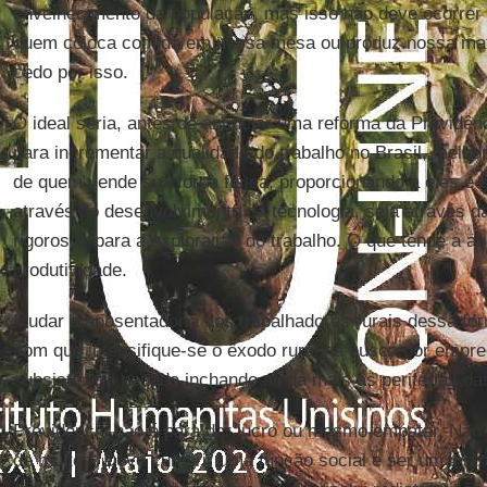
envelhecimento da população, mas isso não deve ocorrer 
quem coloca comida em nossa mesa ou produz nossa mat
cedo por isso.
O ideal seria, antes de anunciar uma reforma da Previdên
para incrementar a qualidade do trabalho no Brasil, melho
de quem vende sua força física, proporcionando a eles e e
através do desenvolvimento da tecnologia, seja através d
rigorosos para a exploração do trabalho. O que tende a au
produtividade.
Mudar a aposentadoria dos trabalhadores rurais dessa for
com que intensifique-se o êxodo rural na busca por empr
subsistência negada inchando ainda mais as periferias da
Previdência não é para dar lucro ou mesmo empatar. Não 
de muitos. Deve cumprir uma função social e ser um instr