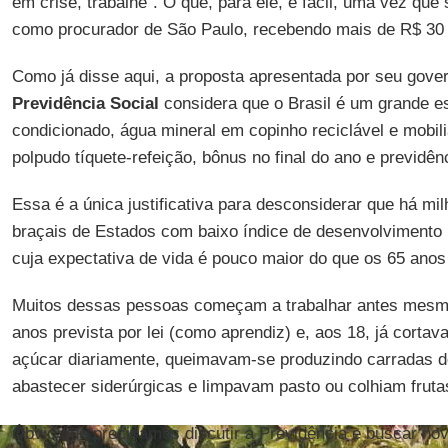
em crise, trabalhe''. O que, para ele, é fácil, uma vez qu
como procurador de São Paulo, recebendo mais de R$ 30 
Como já disse aqui, a proposta apresentada por seu gove
Previdência Social
considera que o Brasil é um grande es
condicionado, água mineral em copinho reciclável e mobil
polpudo tíquete-refeição, bônus no final do ano e previdê
Essa é a única justificativa para desconsiderar que há mi
braçais de Estados com baixo índice de desenvolviment
cuja expectativa de vida é pouco maior do que os 65 anos
Muitos dessas pessoas começam a trabalhar antes mesm
anos prevista por lei (como aprendiz) e, aos 18, já corta
açúcar diariamente, queimavam-se produzindo carradas d
abastecer siderúrgicas e limpavam pasto ou colhiam fruta
Óbvio que precisamos discutir a Previdência e buscar nov