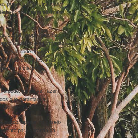
às pressas e às custas de
éria-prima, morrendo mais
cia Social, propor medidas
rando o salário e a formação
las qualidade de vida – seja
a adoção de limites mais
mentar, é claro, a
ma pode, inclusive, fazer
egos que garantam a
s grandes cidades.
é banco, apesar do desejo
umento para garantia da