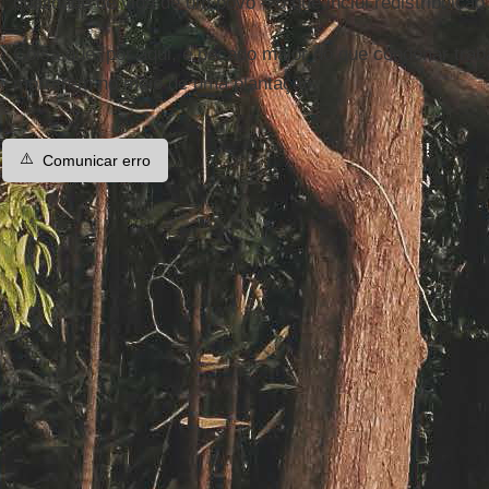
qualidade de vida de um povo – o que inclui redistribuição
Coisa que, por aqui, é pecado maior do que condenar trab
morrerem no meio de uma plantação.
⚠️
Comunicar erro