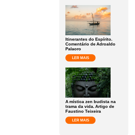
Itinerantes do Espírito.
Comentário de Adroaldo
Palaoro
LER MAIS
A mística zen budista na
trama da vida. Artigo de
Faustino Teixeira
LER MAIS