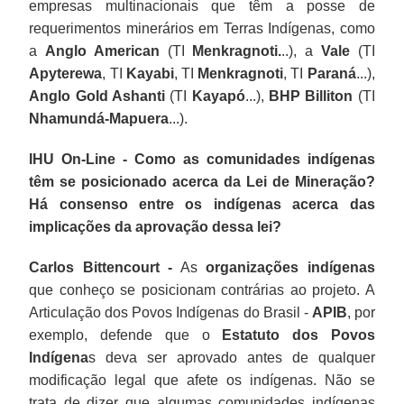
empresas multinacionais que têm a posse de
requerimentos minerários em Terras Indígenas, como
a
Anglo American
(TI
Menkragnoti.
..), a
Vale
(TI
Apyterewa
, TI
Kayabi
, TI
Menkragnoti
, TI
Paraná
...),
Anglo Gold Ashanti
(TI
Kayapó
...),
BHP Billiton
(TI
Nhamundá-Mapuera
...).
IHU On-Line - Como as comunidades indígenas
têm se posicionado acerca da Lei de Mineração?
Há consenso entre os indígenas acerca das
implicações da aprovação dessa lei?
Carlos Bittencourt -
As
organizações indígenas
que conheço se posicionam contrárias ao projeto. A
Articulação dos Povos Indígenas do Brasil -
APIB
, por
exemplo, defende que o
Estatuto dos Povos
Indígena
s deva ser aprovado antes de qualquer
modificação legal que afete os indígenas. Não se
trata de dizer que algumas comunidades indígenas