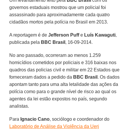
Um levantamento feito pela
BBC Brasil
com os
governos estaduais mostrou que um policial foi
assassinado para aproximadamente cada quatro
cidadãos mortos pela polícia no Brasil em 2013.
A reportagem é de
Jefferson Puff
e
Luís
Kawaguti
,
publicada pela
BBC Brasil
, 16-09-2014.
No ano passado, ocorreram ao menos 1.259
homicídios cometidos por policiais e 316 baixas nos
quadros das policias civil e militar em 22 Estados que
forneceram dados a pedido da
BBC
Brasil
. Os dados
apontam tanto para uma alta letalidade das ações da
polícia como para o grande nível de risco ao qual os
agentes da lei estão expostos no país, segundo
analistas.
Para
Ignacio
Cano
, sociólogo e coordenador do
Laboratório de Análise da Violência da Uerj