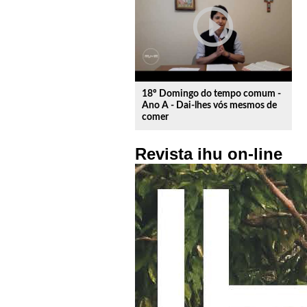
play_circle_outline
18º Domingo do tempo comum -
Ano A - Dai-lhes vós mesmos de
comer
Revista ihu on-line