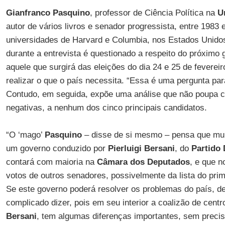
Gianfranco Pasquino
, professor de Ciência Política na
U
autor de vários livros e senador progressista, entre 1983 
universidades de Harvard e Columbia, nos Estados Unidos,
durante a entrevista é questionado a respeito do próximo g
aquele que surgirá das eleições do dia 24 e 25 de feverei
realizar o que o país necessita. “Essa é uma pergunta pa
Contudo, em seguida, expõe uma análise que não poupa crí
negativas, a nenhum dos cinco principais candidatos.
“O ‘mago’
Pasquino
– disse de si mesmo – pensa que mui
um governo conduzido por
Pierluigi Bersani
, do
Partido
contará com maioria na
Câmara dos Deputados
, e que 
votos de outros senadores, possivelmente da lista do pri
Se este governo poderá resolver os problemas do país, d
complicado dizer, pois em seu interior a coalizão de centr
Bersani
, tem algumas diferenças importantes, sem precis