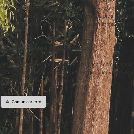
dizer, não tem um programa. Está tirando votos da esquerd
votos em locais onde são mais necessários para a centr
Lombardia e Sicília, pois assim poderia tornar mais difícil
Senado
.
O panorama não é muito otimista...
O panorama não é otimista, mas se vencer, como eu acre
país estará muito melhor do que com qualquer vitória da ce
melhor e terá mais oportunidades.
⚠️
Comunicar erro