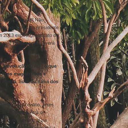
ro da economia? Não
idade de que seja presidente
em 2013 expira o mandato de
o
, e o
Parlamento
deverá
 “Revolução Civil”, o que
outros magistrados e
ietro, líder da Itália dos
de
Ingroia
. Acredito, antes
icas – como contra o
–, não devem entrar na
a formação não tem nada a