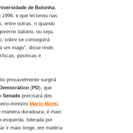
niversidade de Bolonha
,
e 1996, e que lecionou nas
 entre outras, ri quando
overno italiano, ou seja,
ro, sobre se conseguirá
ra um mago”, disse rindo.
ticas, positivas e
to provavelmente surgirá
 Democrático
(
PD
), que
no
Senado
precisará dos
meiro-ministro
Mario Monti
.
e maneira duradoura, é mais
o-esquerda, liderada por
ar ir mais longe, em matéria