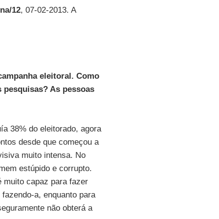
na/12
, 07-02-2013. A
 campanha eleitoral. Como
s pesquisas? As pessoas
a 38% do eleitorado, agora
pontos desde que começou a
isiva muito intensa. No
mem estúpido e corrupto.
é muito capaz para fazer
e fazendo-a, enquanto para
seguramente não obterá a