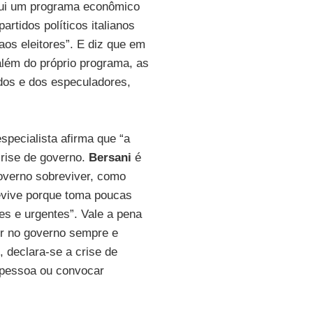
ui um programa econômico
rtidos políticos italianos
aos eleitores”. E diz que em
além do próprio programa, as
os e dos especuladores,
specialista afirma que “a
crise de governo.
Bersani
é
overno sobreviver, como
evive porque toma poucas
es e urgentes”. Vale a pena
ter no governo sempre e
 declara-se a crise de
a pessoa ou convocar