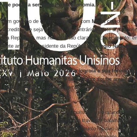
ele poderia ser ministro da economia.
Um governo de centro-esquerda, com
Monti
como minist
acredito que seja possível. Ao contrário, existe a possibil
da República, mas não está tão clara. (Esclarecimento: 
sete anos do presidente da República,
Giorgio Napolitan
escolher um novo candidato).
E do ex-juiz antimáfia Antonio Ingroia e sua formação,
você pensa? Destaca-se o fato de que soube arrastar 
partidos, como o ex-juiz de “Mãos Limpas”, Antonio Di P
Valores (IDV).
Devo esclarecer que não sou muito objetivo quando falo 
que mais nada, que os juízes que travaram batalhas polít
presidente da República por um assunto relativo à máfia 
política.
Ingroia
é um deles. Além disso, acredito que su