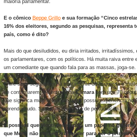
maioria parlamentar.
E o cômico
Beppe Grillo
e sua formação “Cinco estrela
16% dos eleitores, segundo as pesquisas, representa 
país, como é dito?
Mais do que desiludidos, eu diria irritados, irritadíssimo
os parlamentares, com os políticos. Há muita raiva entre 
um comediante que quando fala para as massas, joga-se. D
queria bombardear o
Parlamento
e depois desmentiu. Fez
Entre seus seguidores há muita gente de esquerda e muit
se confirmarem, ele entrará na
Câmara
com uns 70 deput
que significa muito. Nenhum deles possui experiência no
aprender tudo. Serão um elemento de perturbação.
É possível que Monti desenvolva um papel no governo 
que Monti não conseguirá vencer para ser o primeiro-