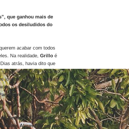
s”, que ganhou mais de
todos os desiludidos do
s, querem acabar com todos
eles. Na realidade,
Grillo
é
ias atrás, havia dito que
 várias vezes este joguinho.
os jovens. Se as pesquisas
ados e uns 30 senadores, o
Parlamento
, deverão
de Bersani? Está claro
ministro. Alguns dizem que