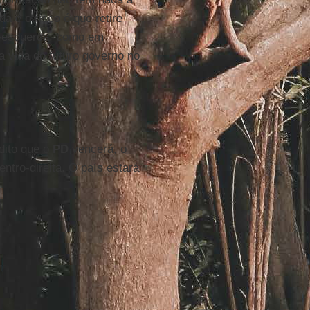
a e o risco é que retire
o-esquerda, como em
 a vida do futuro governo no
dito que o
PD
vencerá, o
ntro-direita. O país estará