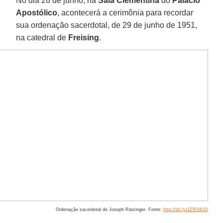
No dia 28 de junho, na
Sala Clementina
do
Palácio
Apostólico
, acontecerá a cerimônia para recordar
sua ordenação sacerdotal, de 29 de junho de 1951,
na catedral de
Freising
.
Ordenação sacerdotal de Joseph Ratzinger. Fonte:
http://bit.ly/1ZR54UG