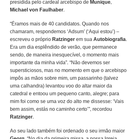
presidida pelo cardeal arcebispo de
Munique
,
Michael von Faulhaber
.
“Éramos mais de 40 candidatos. Quando nos
chamaram, respondemos ‘Adsum’ (‘Aqui estou’) –
escreveu o próprio
Ratzinger
em sua
Autobiografia
.
Era um dia esplêndido de verão, que permanece
sendo, de maneira inesquecível, o momento mais
importante da minha vida”. “Não devemos ser
supersticiosos, mas no momento em que o arcebispo
impôs as mãos sobre mim, um passarinho (talvez
uma calhandra) levantou voo do altar maior da
catedral e entoou um pequeno canto, alegre; para
mim foi como se uma voz do alto me dissesse: ‘Vais
bem assim, estás no caminho certo’”, recordou
Ratzinger
.
Ao seu lado também foi ordenado o seu irmão maior
Georg
. “No dia da primeira missa, a nossa Igreja