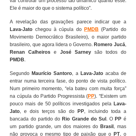
vai controlar um processo tão dinâmico quanto esse.
Ele é maior do que o sistema político”.
A revelação das gravações parece indicar que a
Lava-Jato
chegou à cúpula do
PMDB
(Partido do
Movimento Democrático Brasileiro), o maior partido
brasileiro, que agora lidera o Governo.
Romero Jucá
,
Renan Calheiros
e
José Sarney
são todos do
PMDB
.
Segundo
Maurício Santoro
, a
Lava-Jato
acaba de
entrar numa terceira fase, do ponto de vista político.
Num primeiro momento, “ela bateu com muita força”
na cúpula do Partido Progressista (
PP
). “Existem um
pouco mais de 50 políticos investigados pela
Lava-
Jato
, e dois terços são do
PP
, incluindo toda a
bancada do partido do
Rio Grande do Sul
. O
PP
é
um partido grande, um dos maiores do
Brasil
, mas
não provoca o mesmo tipo de paixão que o
PT
, o