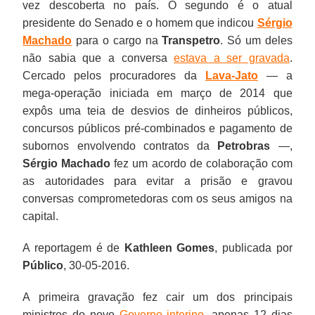
vez descoberta no país. O segundo é o atual
presidente do Senado e o homem que indicou
Sérgio
Machado
para o cargo na
Transpetro
. Só um deles
não sabia que a conversa
estava a ser gravada
.
Cercado pelos procuradores da
Lava-Jato
— a
mega-operação iniciada em março de 2014 que
expôs uma teia de desvios de dinheiros públicos,
concursos públicos pré-combinados e pagamento de
subornos envolvendo contratos da
Petrobras
—,
Sérgio Machado
fez um acordo de colaboração com
as autoridades para evitar a prisão e gravou
conversas comprometedoras com os seus amigos na
capital.
A reportagem é de
Kathleen Gomes
, publicada por
Público
, 30-05-2016.
A primeira gravação fez cair um dos principais
ministros do novo
Governo interino
, apenas 12 dias