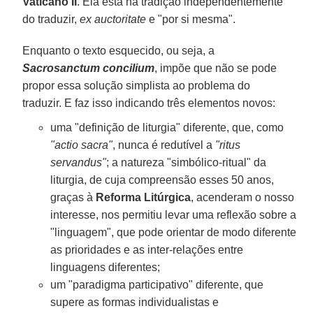
Vaticano II
. Ela está na tradição independentemente
do traduzir,
ex auctoritate
e "por si mesma".
Enquanto o texto esquecido, ou seja, a
Sacrosanctum concilium
, impõe que não se pode
propor essa solução simplista ao problema do
traduzir. E faz isso indicando três elementos novos:
uma "definição de liturgia" diferente, que, como
"actio sacra"
, nunca é redutível a
"ritus
servandus"
; a natureza "simbólico-ritual" da
liturgia, de cuja compreensão esses 50 anos,
graças à
Reforma Litúrgica
, acenderam o nosso
interesse, nos permitiu levar uma reflexão sobre a
"linguagem", que pode orientar de modo diferente
as prioridades e as inter-relações entre
linguagens diferentes;
um "paradigma participativo" diferente, que
supere as formas individualistas e