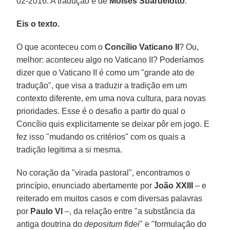
02-2016. A tradução é de
Moisés Sbardelotto
.
Eis o texto.
O que aconteceu com o
Concílio Vaticano II
? Ou,
melhor: aconteceu algo no Vaticano II? Poderíamos
dizer que o Vaticano II é como um "grande ato de
tradução", que visa a traduzir a tradição em um
contexto diferente, em uma nova cultura, para novas
prioridades. Esse é o desafio a partir do qual o
Concílio quis explicitamente se deixar pôr em jogo. E
fez isso "mudando os critérios" com os quais a
tradição legitima a si mesma.
No coração da "virada pastoral", encontramos o
princípio, enunciado abertamente por
João XXIII
– e
reiterado em muitos casos e com diversas palavras
por
Paulo VI
–, da relação entre "a substância da
antiga doutrina do
depositum fidei
" e "formulação do