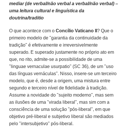
mediar (de verbal/não verbal a verbal/não verbal) –
uma leitura cultural e linguística da
doutrina/traditio
O que acontece com o
Concílio Vaticano II
? Que o
primeiro modelo de "garantia da continuidade da
tradição" é efetivamente e irreversivelmente
superado. E superado justamente no próprio ato em
que, no rito, admite-se a possibilidade de uma
"linguae vernaculae usurpatio" (SC 36), de um "uso
das línguas vernáculas". Nisso, insere-se um terceiro
modelo, que é, desde a origem, uma mistura entre
segundo e terceiro nível de fidelidade à tradição.
Assume a novidade do "sujeito moderno", mas sem
as ilusões de uma "virada liberal", mas sim com a
consciência de uma solução "pós-liberal", em que
objetivo pré-liberal e subjetivo liberal são mediados
pelo "intersubjetivo" pós-liberal.