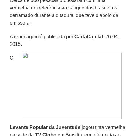
Cerca de 500 pessoas protestaram com tinta
vermelha em referência ao sangue dos brasileiros
derramado durante a ditadura, que teve o apoio da
emissora.
A reportagem é publicada por
CartaCapital
, 26-04-
2015.
O
Levante Popular da Juventude
jogou tinta vermelha
na sede da
TV Globo
em Brasília, em referência ao