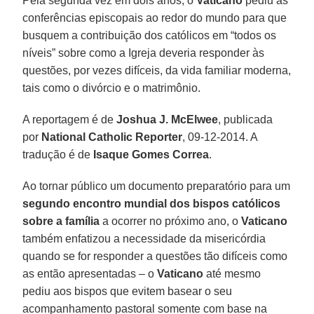
Pela segunda vez em dois anos, o
Vaticano
pediu às
conferências episcopais ao redor do mundo para que
busquem a contribuição dos católicos em “todos os
níveis” sobre como a Igreja deveria responder às
questões, por vezes difíceis, da vida familiar moderna,
tais como o divórcio e o matrimônio.
A reportagem é de
Joshua J. McElwee
, publicada
por
National Catholic Reporter
, 09-12-2014. A
tradução é de
Isaque Gomes Correa
.
Ao tornar público um documento preparatório para um
segundo encontro mundial dos bispos católicos
sobre a família
a ocorrer no próximo ano, o
Vaticano
também enfatizou a necessidade da misericórdia
quando se for responder a questões tão difíceis como
as então apresentadas – o
Vaticano
até mesmo
pediu aos bispos que evitem basear o seu
acompanhamento pastoral somente com base na