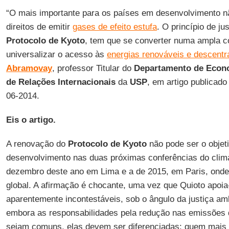
“O mais importante para os países em desenvolvimento nã
direitos de emitir
gases de efeito estufa
. O princípio de ju
Protocolo de Kyoto
, tem que se converter numa ampla c
universalizar o acesso às
energias renováveis e descentr
Abramovay
, professor Titular do
Departamento de Econ
de Relações Internacionais
da
USP
, em artigo publicado
06-2014.
Eis o artigo.
A renovação do
Protocolo de Kyoto
não pode ser o objet
desenvolvimento nas duas próximas conferências do clim
dezembro deste ano em Lima e a de 2015, em Paris, ond
global. A afirmação é chocante, uma vez que Quioto apoia
aparentemente incontestáveis, sob o ângulo da justiça amb
embora as responsabilidades pela redução nas emissões d
sejam comuns, elas devem ser diferenciadas: quem mais e