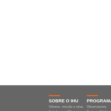
SOBRE O IHU
PROGRAM
Gênese, missão e rotas
Observasinos