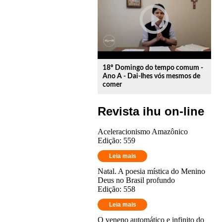
play_circle_outline
18º Domingo do tempo comum -
Ano A - Dai-lhes vós mesmos de
comer
Revista ihu on-line
Aceleracionismo Amazônico
Edição: 559
Leia mais
Natal. A poesia mística do Menino
Deus no Brasil profundo
Edição: 558
Leia mais
O veneno automático e infinito do