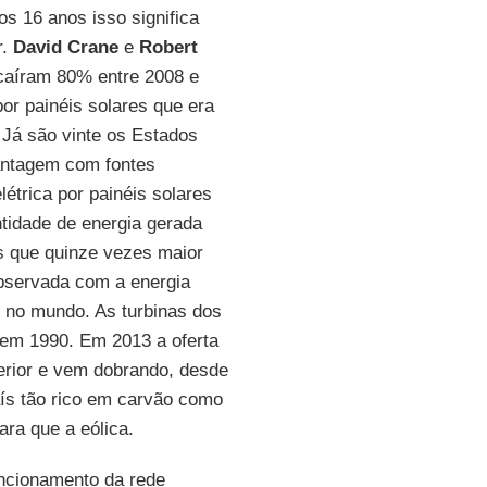
s 16 anos isso significa
r.
David Crane
e
Robert
caíram 80% entre 2008 e
or painéis solares que era
 Já são vinte os Estados
antagem com fontes
étrica por painéis solares
idade de energia gerada
s que quinze vezes maior
bservada com a energia
e no mundo. As turbinas dos
 em 1990. Em 2013 a oferta
erior e vem dobrando, desde
ís tão rico em carvão como
ara que a eólica.
uncionamento da rede