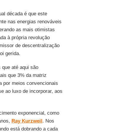
tual década é que este
nte nas energias renováveis
erando as mais otimistas
ada à própria revolução
omissor de descentralização
oi gerida.
 que até aqui são
ais que 3% da matriz
ia por meios convencionais
se ao luxo de incorporar, aos
cimento exponencial, como
anos,
Ray Kurzweil
. Nos
 mundo está dobrando a cada