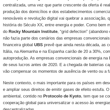
centralizada, uma vez que parte crescente da oferta é real
produção dos domicílios e dos estabelecimentos comerciai
renováveis e revolução digital vai quebrar a associação, 
história do Século XX, entre energia e poder. Como bem m
do
Rocky Mountain Institute
, “grid defection” (abandono 
não fazia parte dos cenários das empresas convencionais
financeira global
UBS
prevê que ainda nesta década, as co
Itália, na Alemanha e na Espanha cairão de 20 a 30%, co
autoprodução. As empresas convencionais de energia na
de seus lucros antes de 2020. E a chegada de baterias c
vão compensar os momentos de ausência de vento ou a fa
Neste contexto, o mais importante para os países em des
e ampliar seus direitos de emitir gases de efeito estufa. O 
ambiental, contido no
Protocolo de Kyoto
, tem que se c
cooperação global para universalizar o acesso às energia
descentralizadas.