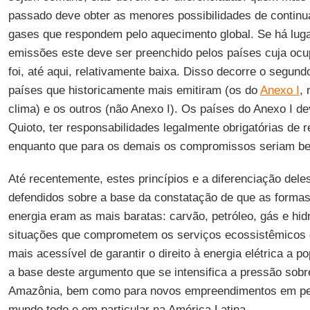
passado deve obter as menores possibilidades de continu
gases que respondem pelo aquecimento global. Se há lug
emissões este deve ser preenchido pelos países cuja oc
foi, até aqui, relativamente baixa. Disso decorre o segundo
países que historicamente mais emitiram (os do
Anexo I
, 
clima) e os outros (não Anexo I). Os países do Anexo I de
Quioto, ter responsabilidades legalmente obrigatórias de 
enquanto que para os demais os compromissos seriam b
Até recentemente, estes princípios e a diferenciação dele
defendidos sobre a base da constatação de que as formas
energia eram as mais baratas: carvão, petróleo, gás e hid
situações que comprometem os serviços ecossistêmicos 
mais acessível de garantir o direito à energia elétrica a 
a base deste argumento que se intensifica a pressão sobr
Amazônia, bem como para novos empreendimentos em petr
mundo todo e em particular na América Latina.