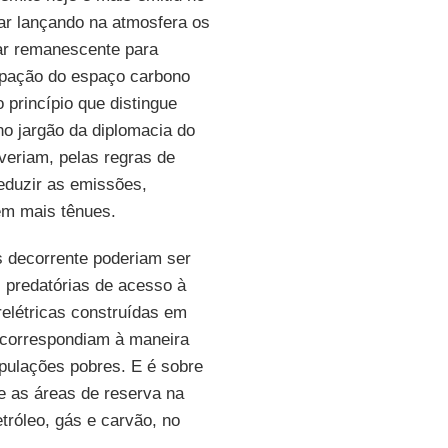
ar lançando na atmosfera os
ar remanescente para
upação do espaço carbono
 princípio que distingue
no jargão da diplomacia do
veriam, pelas regras de
reduzir as emissões,
em mais tênues.
s decorrente poderiam ser
 predatórias de acesso à
relétricas construídas em
correspondiam à maneira
populações pobres. E é sobre
e as áreas de reserva na
óleo, gás e carvão, no