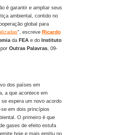
o é garantir e ampliar seus
stiça ambiental, contido no
ooperação global para
alizadas
”, escreve
Ricardo
omia
da
FEA
e do
Instituto
 por
Outras Palavras
, 09-
ivo dos países em
a, a que acontece em
e se espera um novo acordo
-se em dois princípios
iental. O primeiro é que
e gases de efeito estufa
mite hoje e mais emitiu no