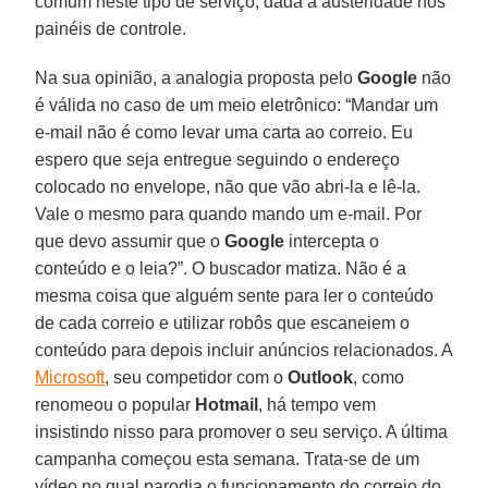
comum neste tipo de serviço, dada a austeridade nos
painéis de controle.
Na sua opinião, a analogia proposta pelo
Google
não
é válida no caso de um meio eletrônico: “Mandar um
e-mail não é como levar uma carta ao correio. Eu
espero que seja entregue seguindo o endereço
colocado no envelope, não que vão abri-la e lê-la.
Vale o mesmo para quando mando um e-mail. Por
que devo assumir que o
Google
intercepta o
conteúdo e o leia?”. O buscador matiza. Não é a
mesma coisa que alguém sente para ler o conteúdo
de cada correio e utilizar robôs que escaneiem o
conteúdo para depois incluir anúncios relacionados. A
Microsoft
, seu competidor com o
Outlook
, como
renomeou o popular
Hotmail
, há tempo vem
insistindo nisso para promover o seu serviço. A última
campanha começou esta semana. Trata-se de um
vídeo no qual parodia o funcionamento do correio do