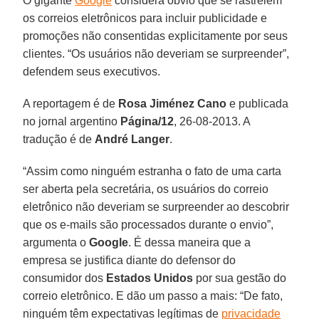
O gigante
Google
considera óbvio que se rastreiem
os correios eletrônicos para incluir publicidade e
promoções não consentidas explicitamente por seus
clientes. “Os usuários não deveriam se surpreender”,
defendem seus executivos.
A reportagem é de
Rosa Jiménez Cano
e publicada
no jornal argentino
Página/12
, 26-08-2013. A
tradução é de
André Langer
.
“Assim como ninguém estranha o fato de uma carta
ser aberta pela secretária, os usuários do correio
eletrônico não deveriam se surpreender ao descobrir
que os e-mails são processados durante o envio”,
argumenta o
Google
. É dessa maneira que a
empresa se justifica diante do defensor do
consumidor dos
Estados Unidos
por sua gestão do
correio eletrônico. E dão um passo a mais: “De fato,
ninguém têm expectativas legítimas de
privacidade