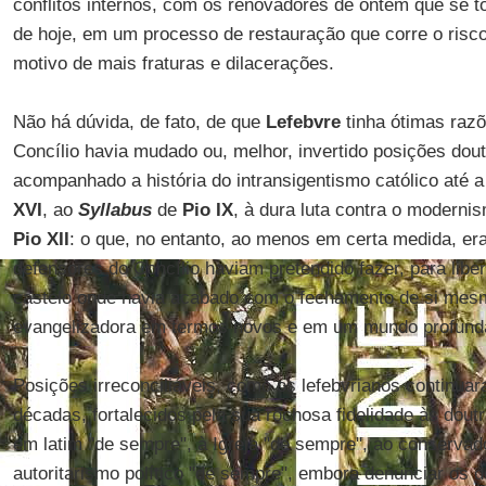
conflitos internos, com os renovadores de ontem que se 
de hoje, em um processo de restauração que corre o risco
motivo de mais fraturas e dilacerações.
Não há dúvida, de fato, de que
Lefebvre
tinha ótimas raz
Concílio havia mudado ou, melhor, invertido posições dou
acompanhado a história do intransigentismo católico até 
XVI
, ao
Syllabus
de
Pio IX
, à dura luta contra o modernis
Pio XII
: o que, no entanto, ao menos em certa medida, er
defensores do Concílio haviam pretendido fazer, para liber
castelo onde havia acabado com o fechamento de si mesm
evangelizadora em termos novos e em um mundo profund
Posições irreconciliáveis, como os lefebvrianos continua
décadas, fortalecidos pela sua rochosa fidelidade às dout
em latim "de sempre", à Igreja "de sempre", ao conservad
autoritarismo político "de sempre", embora denunciar os d