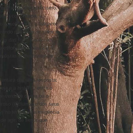
ntegralista do catolicismo,
uptura com
Roma
, a
e, sobretudo, a fatigante
rando na trama de silêncios
vas das fórmulas curiais
se esforçavam para dar a
onalistas enfrentavam de
tentara dar uma resposta:
reja e a história, entre o
e verdade divina ou o
eroso (incluindo o dos seus
eis no tempo ou a exigência
e agir, de sentir que