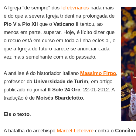
A Igreja "de sempre" dos
lefebvrianos
nada mais
é do que a severa Igreja tridentina prolongada de
Pio V
a
Pio XII
que o
Vaticano II
tentou, ao
menos em parte, superar. Hoje, é lícito dizer que
o recuo está em curso em toda a linha eclesial, e
que a Igreja do futuro parece se anunciar cada
vez mais semelhante com a do passado.
A análise é do historiador italiano
Massimo Firpo
,
professor da
Universidade de Turim
, em artigo
publicado no jornal
Il Sole 24 Ore
, 22-01-2012. A
tradução é de
Moisés Sbardelotto
.
Eis o texto.
A batalha do arcebispo
Marcel Lefebvre
contra o
Concílio