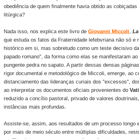
obediência de quem finalmente havia obtido as cobiçadas
litúrgica?
Nada isso, nos explica este livro de
Giovanni Miccoli
,
La
que estuda os fatos da Fraternidade lefebvriana não só e
histórico em si, mas sobretudo como um teste decisivo da
papado romano", da forma como elas se manifestaram ao 
pungente pedra no sapato. A partir dessas densas página
rigor documental e metodológico de Miccoli, emerge, ao co
distanciamento das lideranças curiais dos "excessos", dos
ao interpretar os documentos oficiais provenientes do
Vat
reduzido a concílio pastoral, privado de valores doutrinai
instâncias mais profundas.
Assiste-se, assim, aos resultados de um processo longo e
por mais de meio século entre múltiplas dificuldades, resi