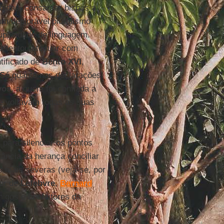
ibidas, consagrar bispos a
um deplorável pluralismo
uplicidade de linguagem.
na tentou atenuar com
tificado de
Bento XVI
,
 Sé
quanto nas declarações
yos
, a quem foi confiada a
se voltavam todas as suas
 para silenciar os pontos
ância da herança conciliar
s mais severas (veja-se, por
sor de
Lefebvre
,
Bernard
igos e benfeitores da