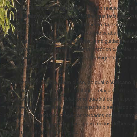
O trabalho de
Miccoli
reconstrói a tradição reacionária e i
da qual
Lefebvre
provinha, os episódios que levaram à r
fragmentação da Fraternidade no momento da excomunhão 
recomposição do cisma. Ao fazer isso, ele acaba se adent
prudenciais, cedimentos progressivos, ambiguidade evasi
para captar a substância do problema histórico que eles 
volta e que as afirmações daqueles intransigentes tradici
peito aberto, ao invés.
Era o mesmo problema, além disso, ao qual o
Vaticano II
aquela difícil, para não dizer conflitante, relação entre a Ig
distanciamento como juiz dela como guardiã de uma peren
sentir-se parte integrante dela, carregando o seu fardo on
erros), entre a tarefa de preservar verdades de fé imutáv
de enfrentar a incessante mudança dos modos de pensar, d
também investe contra a religião.