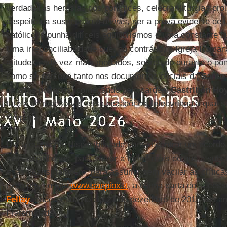
verdadeiras heresias dos pontífices, celebrar liturgias pro
despeito da suspensão
a divinis
, ser a prova evidente de 
católico impunha difíceis equilibrismos e uma constante d
Uma irreconciliabilidade que, ao contrário, a Igreja Roma
atitudes cada vez mais mórbidos, sobretudo durante o pon
como se percebe tanto nos documentos oficiais da
Santa
de altos prelados, começando pelo cardeal
Castrillón Ho
tarefa de reabsorver essa dissidência lefebvriana à qual 
simpatias.
Daí a crescente disponibilidade para encontrar um acordo,
mais espinhosos, para salvar a forma mais do que a subst
e, às vezes, também, para assumir sem vacilar as crítica
exemplo, no site
www.sanpiox.it
, a última carta do suces
Fellay
, endereçada no dia 21 de dezembro de 2011 aos am
Fraternidade).