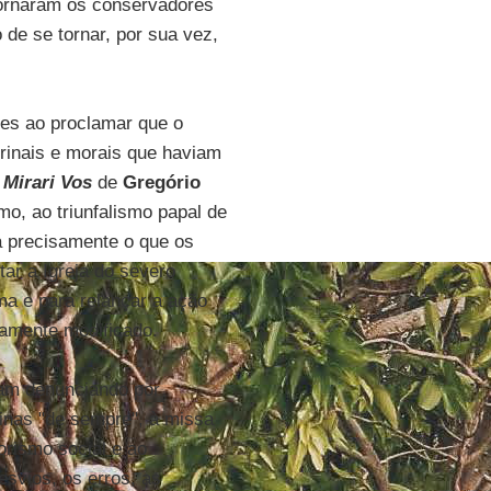
tornaram os conservadores
 de se tornar, por sua vez,
ões ao proclamar que o
trinais e morais que haviam
a
Mirari Vos
de
Gregório
mo, ao triunfalismo papal de
a precisamente o que os
tar a Igreja do severo
a e para relançar a ação
amente modificado.
ram denunciando por
rinas "de sempre", à missa
orismo social e ao
esvios, os erros, as