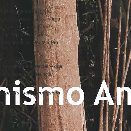
 protestantes, a Igreja
adição apostólica, ao cargo
 tradição, na realidade,
greja "de sempre" dos
a prolongada de
Pio V
a
Pio
 livro ajuda a entender – que
futuro parece se anunciar
izionalisti alla riconquista