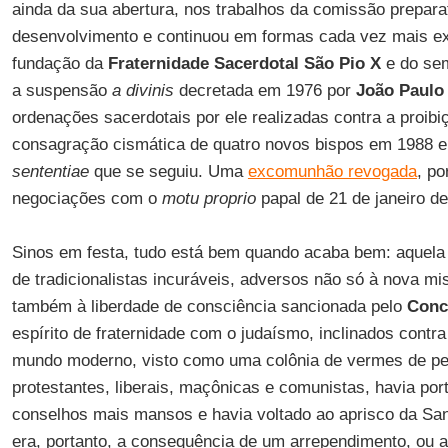
ainda da sua abertura, nos trabalhos da comissão prepar
desenvolvimento e continuou em formas cada vez mais exp
fundação da
Fraternidade Sacerdotal São Pio X
e do se
a suspensão
a divinis
decretada em 1976 por
João Paulo 
ordenações sacerdotais por ele realizadas contra a proib
consagração cismática de quatro novos bispos em 1988
sententiae
que se seguiu. Uma
excomunhão revogada
, po
negociações com o
motu proprio
papal de 21 de janeiro de
Sinos em festa, tudo está bem quando acaba bem: aquela 
de tradicionalistas incuráveis, adversos não só à nova m
também à liberdade de consciência sancionada pelo
Conc
espírito de fraternidade com o judaísmo, inclinados cont
mundo moderno, visto como uma colônia de vermes de pe
protestantes, liberais, maçônicas e comunistas, havia por
conselhos mais mansos e havia voltado ao aprisco da San
era, portanto, a consequência de um arrependimento, ou 