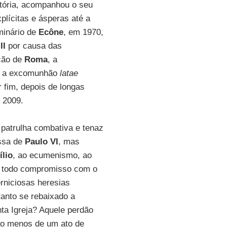
atória, acompanhou o seu
lícitas e ásperas até a
minário de
Ecône
, em 1970,
II
por causa das
ição de
Roma
, a
 e a excomunhão
latae
r fim, depois de longas
 2009.
patrulha combativa e tenaz
issa de
Paulo VI
, mas
ílio
, ao ecumenismo, ao
ra todo compromisso com o
rniciosas heresias
tanto se rebaixado a
ta Igreja? Aquele perdão
ao menos de um ato de