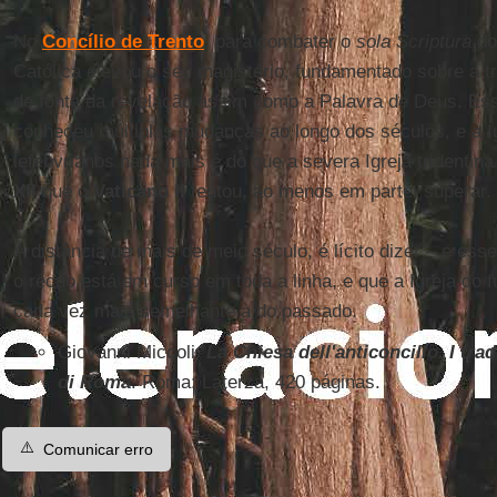
No
Concílio de Trento
, para combater o
sola Scriptura
dos
Católica elevou o seu magistério, fundamentado sobre a tr
de fonte da revelação assim como a Palavra de Deus. Essa
conheceu múltiplas mudanças ao longo dos séculos, e a I
lefebvrianos nada mais é do que a severa Igreja tridentin
XII
que o
Vaticano II
tentou, ao menos em parte, superar.
À distância de mais de meio século, é lícito dizer – e esse
o recuo está em curso em toda a linha, e que a Igreja do 
cada vez mais semelhante à do passado.
Giovanni Miccoli,
La Chiesa dell'anticoncilio. I trad
di Roma
. Roma: Laterza, 420 páginas.
⚠️
Comunicar erro