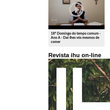
play_circle_outline
18º Domingo do tempo comum -
Ano A - Dai-lhes vós mesmos de
comer
Revista ihu on-line