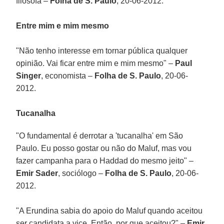
filósofa –
Folha de S. Paulo
, 20-06-2012.
Entre mim e mim mesmo
"Não tenho interesse em tornar pública qualquer
opinião. Vai ficar entre mim e mim mesmo" –
Paul
Singer
, economista –
Folha de S. Paulo
, 20-06-
2012.
Tucanalha
"O fundamental é derrotar a 'tucanalha' em São
Paulo. Eu posso gostar ou não do Maluf, mas vou
fazer campanha para o Haddad do mesmo jeito" –
Emir Sader
, sociólogo –
Folha de S. Paulo
, 20-06-
2012.
"A Erundina sabia do apoio do Maluf quando aceitou
ser candidata a vice. Então, por que aceitou?" –
Emir