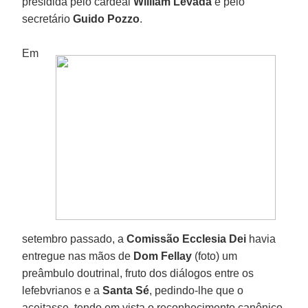
presidida pelo cardeal
William Levada
e pelo
secretário
Guido Pozzo
.
Em
setembro passado, a
Comissão Ecclesia Dei
havia
entregue nas mãos de
Dom Fellay
(foto) um
preâmbulo doutrinal, fruto dos diálogos entre os
lefebvrianos e a
Santa Sé
, pedindo-lhe que o
aceitasse, tendo em vista o reconhecimento canônico