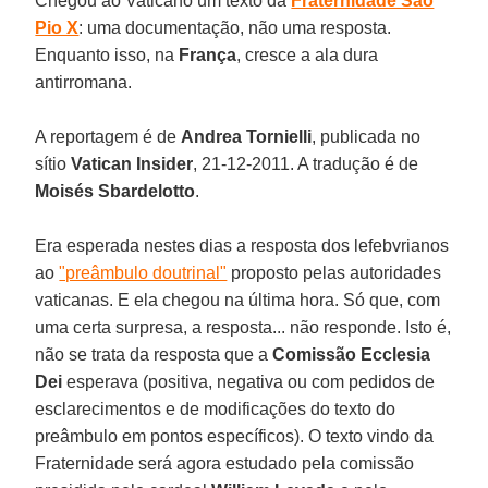
Chegou ao Vaticano um texto da
Fraternidade São
Pio X
: uma documentação, não uma resposta.
Enquanto isso, na
França
, cresce a ala dura
antirromana.
A reportagem é de
Andrea Tornielli
, publicada no
sítio
Vatican Insider
, 21-12-2011. A tradução é de
Moisés Sbardelotto
.
Era esperada nestes dias a resposta dos lefebvrianos
ao
"preâmbulo doutrinal"
proposto pelas autoridades
vaticanas. E ela chegou na última hora. Só que, com
uma certa surpresa, a resposta... não responde. Isto é,
não se trata da resposta que a
Comissão Ecclesia
Dei
esperava (positiva, negativa ou com pedidos de
esclarecimentos e de modificações do texto do
preâmbulo em pontos específicos). O texto vindo da
Fraternidade será agora estudado pela comissão