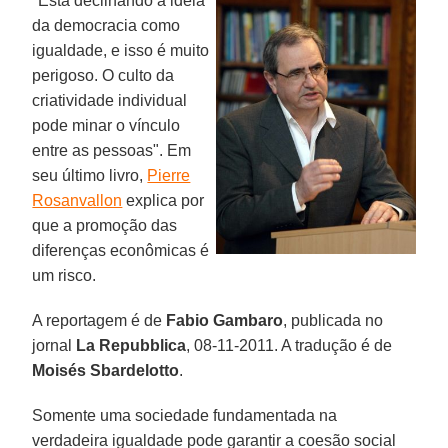
"Está declinando a ideia
da democracia como
igualdade, e isso é muito
perigoso. O culto da
criatividade individual
pode minar o vínculo
entre as pessoas". Em
seu último livro,
Pierre
Rosanvallon
explica por
que a promoção das
diferenças econômicas é
um risco.
A reportagem é de
Fabio Gambaro
, publicada no
jornal
La
Repubblica
, 08-11-2011. A tradução é de
Moisés Sbardelotto
.
Somente uma sociedade fundamentada na
verdadeira igualdade pode garantir a coesão social