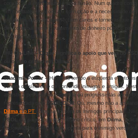
corrupção a curto prazo, é uma ilusão. Num quadro como
um combate duro contra a corrupção e a necessidade de im
tributárias e fiscais, que fechem canos e torneiras que p
dos contribuintes e o vazamento de dinheiro público para 
Mas não será fácil.
IHU On-Line – O que significa o apoio que veio do PS
ou o voto crítico em Dilma?
Wladimir Pomar –
Há muito tempo a esquerda e setores p
sofrem da síndrome de confundir inimigos e amigos. Nesta
assistir a pessoas da esquerda ou progressistas apoiando a
representada pelo
PSDB-DEM
. Ou, mesmo não a apoiand
Dilma
e o PT
como se fossem os inimigos principais. Nes
PSOL
em sugerir o voto, mesmo crítico, em
Dilma
, indi
racionalidade política, que aponta para o inimigo verdadeir