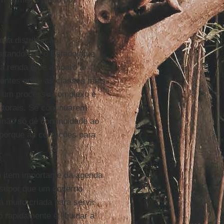
ma distribuição
sitando que o Estado atue
da renda e de amparo à
tentes entre as classes mais
 é um processo complexo e
itorais. Se continuarem
não só dê continuidade ao
porque as condições para
 item importante da agenda
, supor que um governo
 muito criada para servir
 rapidamente e liquidar a