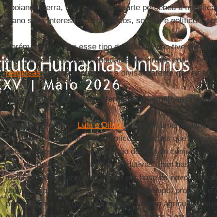
apoiando Serra, enquanto outra parte percebeu a mistific
plano seus interesses econômicos, sociais e políticos, o
Porém, mesmo que esse tipo de assunto não tivesse entrad
a divisão entre os dois candidatos em virtude dos interes
religiosas
apenas expressam a divisão latente que existe
IHU On-Line – Quais as diferenças e semelhanças polít
Wladimir Pomar –
Lula e Dilma
possuem uma unidade polí
dos projetos nacionais, econômicos e sociais que o Bras
que só é possível elevar o padrão de vida do conjunto da 
país desenvolver suas forças produtivas, com base nas ci
inclui industrializar o país, tendo por base os novos parâm
tecnológicos que permitam, ao mesmo tempo, proteger e 
produzir uma energia limpa, e praticar uma agricultura sus
exigir um esforço considerável para colocar a educação e