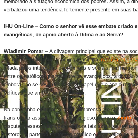
melhorado a situação econômica dos pobres. Assim, a di
verbalizou uma tendência fortemente presente em suas b
IHU On-Line – Como o senhor vê esse embate criado en
evangélicas, de apoio aberto à Dilma e ao Serra?
Wladimir Pomar –
A clivagem principal que existe na so
sociedade multicultural como a brasileira,
não é a religios
ditada pelos interesses econômicos e sociais, em harmoni
entre os católicos quanto entre os evangélicos, a divisão 
embora não se deva desprezar o papel que o apelo religi
políticas que ambos têm que tomar.
Na campanha eleitoral, a grande imprensa e o candidato
S
transformar assuntos de apelo religioso, como o
aborto
, e
disputa. Nessas condições, embora tais assuntos tenham
distorcida, parte do eleitorado católico e evangélico se s