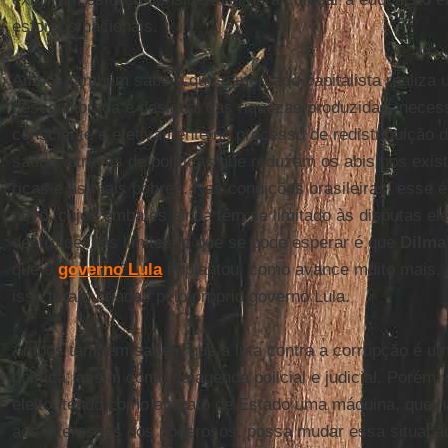
esforços nacionais.
Ambos também sabem que o mercado capitalista realiza u
desequilibrada e desigual das riquezas produzidas, neces
consciente e efetivamente no processo de redistribuição 
saúde, através de políticas que reduzam os abismos exis
ricas e as mais pobres. Nas condições brasileiras, esse
novo, cujos embates ainda têm se limitado às disputas ele
dentro desses limites, o que se pode esperar é que
Dilma
que o
governo Lula
implantou, como avance muito mais, 
isso foram criadas pelo próprio governo Lula.
Ambos também sabem que a luta contra a corrupção é um
política, assim como da agenda policial e judicial. Porém
eleito, tendo como aparato de Estado uma máquina, que há
aos interesses dos poderosos, possa mudar essa situação