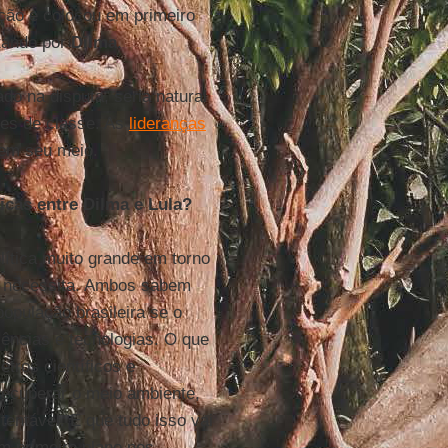
ação e colocou em primeiro
ptando por
Dilma
.
o na disputa, seria natural
ses de classe. As
lideranças
 em seu meio.
icas entre Dilma e Lula?
tica muito grande em torno
il necessita. Ambos sabem
população brasileira se o
ências e tecnologias. O que
etros científicos e
recuperar o meio ambiente,
tentável. E que tudo isso vai
m primeiro plano nos