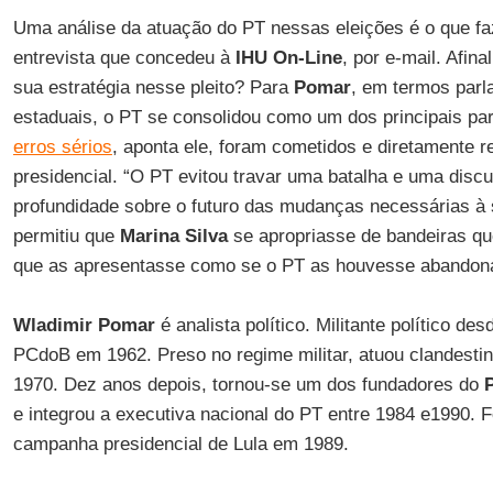
Uma análise da atuação do PT nessas eleições é o que f
entrevista que concedeu à
IHU On-Line
, por e-mail. Afin
sua estratégia nesse pleito? Para
Pomar
, em termos parl
estaduais, o PT se consolidou como um dos principais par
erros sérios
, aponta ele, foram cometidos e diretamente 
presidencial. “O PT evitou travar uma batalha e uma disc
profundidade sobre o futuro das mudanças necessárias à s
permitiu que
Marina Silva
se apropriasse de bandeiras que
que as apresentasse como se o PT as houvesse abandona
Wladimir Pomar
é analista político. Militante político de
PCdoB em 1962. Preso no regime militar, atuou clandesti
1970. Dez anos depois, tornou-se um dos fundadores do
e integrou a executiva nacional do PT entre 1984 e1990. F
campanha presidencial de Lula em 1989.