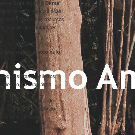
 esse,
Lula
legará à
Dilma
plantar reformas políticas,
ermitem o saque aos recursos
o bolso de aproveitadores.
OL que sugere o voto nulo
rogressistas brasileiros
 eleição, foi dramático
 atual direita,
o diretamente, atacando
se sentido, a decisão do
ca um bom vento de
o.