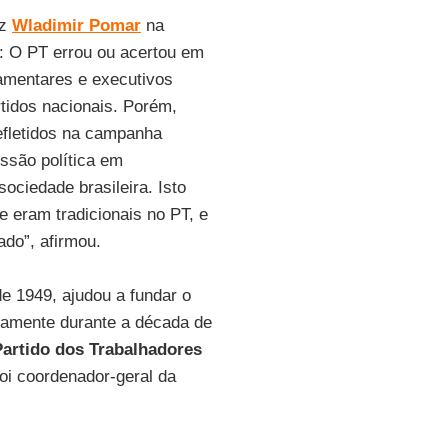
az
Wladimir Pomar
na
al: O PT errou ou acertou em
amentares e executivos
tidos nacionais. Porém,
refletidos na campanha
ussão política em
ociedade brasileira. Isto
 eram tradicionais no PT, e
do”, afirmou.
sde 1949, ajudou a fundar o
namente durante a década de
Partido dos Trabalhadores
oi coordenador-geral da