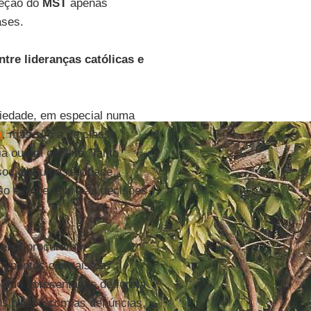
reção do
MST
apenas
ases.
tre lideranças católicas e
ciedade, em especial numa
a
, mas sim a de classe,
a ou em conflito. Tanto
social é uma realidade,
oso exerce sobre as decisões
erra
procuraram
m pontos centrais da
 sido apresentados de forma
ensibilizou com as denúncias,