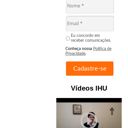
Eu concordo em
receber comunicações.
Conheça nossa
Política de
Privacidade
.
Vídeos IHU
play_circle_outline