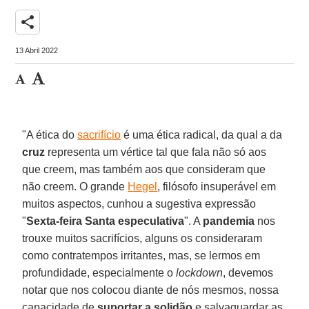
share
13 Abril 2022
"A ética do
sacrifício
é uma ética radical, da qual a da
cruz
representa um vértice tal que fala não só aos
que creem, mas também aos que consideram que
não creem. O grande
Hegel
, filósofo insuperável em
muitos aspectos, cunhou a sugestiva expressão
"
Sexta-feira Santa especulativa
". A
pandemia
nos
trouxe muitos sacrifícios, alguns os consideraram
como contratempos irritantes, mas, se lermos em
profundidade, especialmente o
lockdown
, devemos
notar que nos colocou diante de nós mesmos, nossa
capacidade de
suportar a solidão
e salvaguardar as