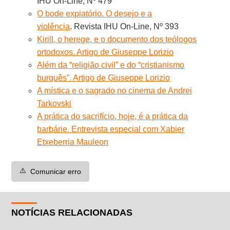
IHU On-Line, Nº 479
O bode expiatório. O desejo e a
violência
. Revista IHU On-Line, Nº 393
Kirill, o herege, e o documento dos teólogos
ortodoxos. Artigo de Giuseppe Lorizio
Além da “religião civil” e do “cristianismo
burguês”. Artigo de Giuseppe Lorizio
A mística e o sagrado no cinema de Andrei
Tarkovski
A prática do sacrifício, hoje, é a prática da
barbárie. Entrevista especial com Xabier
Etxeberria Mauleon
⚠️
Comunicar erro
NOTÍCIAS RELACIONADAS