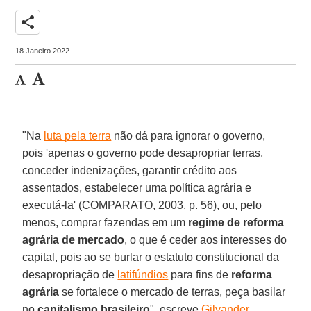
share
18 Janeiro 2022
"Na
luta pela terra
não dá para ignorar o governo,
pois 'apenas o governo pode desapropriar terras,
conceder indenizações, garantir crédito aos
assentados, estabelecer uma política agrária e
executá-la' (COMPARATO, 2003, p. 56), ou, pelo
menos, comprar fazendas em um
regime de reforma
agrária de mercado
, o que é ceder aos interesses do
capital, pois ao se burlar o estatuto constitucional da
desapropriação de
latifúndios
para fins de
reforma
agrária
se fortalece o mercado de terras, peça basilar
no
capitalismo brasileiro
", escreve
Gilvander