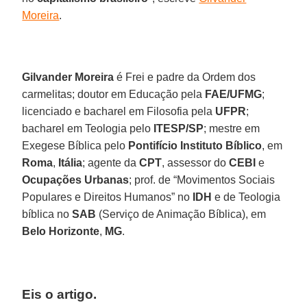
Moreira
.
Gilvander Moreira
é Frei e padre da Ordem dos
carmelitas; doutor em Educação pela
FAE/UFMG
;
licenciado e bacharel em Filosofia pela
UFPR
;
bacharel em Teologia pelo
ITESP/SP
; mestre em
Exegese Bíblica pelo
Pontifício Instituto Bíblico
, em
Roma
,
Itália
; agente da
CPT
, assessor do
CEBI
e
Ocupações Urbanas
; prof. de “Movimentos Sociais
Populares e Direitos Humanos” no
IDH
e de Teologia
bíblica no
SAB
(Serviço de Animação Bíblica), em
Belo Horizonte
,
MG
.
Eis o artigo.