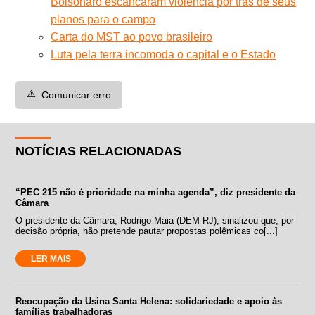
Bolsonaro escancaram violência por trás de seus
planos para o campo
Carta do MST ao povo brasileiro
Luta pela terra incomoda o capital e o Estado
⚠️
Comunicar erro
NOTÍCIAS RELACIONADAS
“PEC 215 não é prioridade na minha agenda”, diz presidente da
Câmara
O presidente da Câmara, Rodrigo Maia (DEM-RJ), sinalizou que, por
decisão própria, não pretende pautar propostas polêmicas co[...]
LER MAIS
Reocupação da Usina Santa Helena: solidariedade e apoio às
famílias trabalhadoras