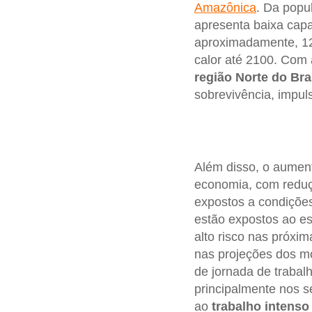
Amazônica
. Da popu
apresenta baixa capac
aproximadamente, 12
calor até 2100. Com
região Norte do Bra
sobrevivência, impu
Além disso, o aumen
economia, com reduçã
expostos a condições
estão expostos ao e
alto risco nas próxi
nas projeções dos m
de jornada de trabal
principalmente nos se
ao
trabalho intenso