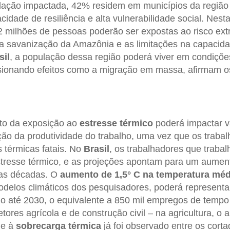
lação impactada, 42% residem em municípios da região
idade de resiliência e alta vulnerabilidade social. Nesta
 milhões de pessoas poderão ser expostas ao risco ext
 a savanização da Amazônia e as limitações na capacid
sil
, a população dessa região poderá viver em condiçõe
lsionando efeitos como a migração em massa, afirmam o
to da exposição ao
estresse térmico
poderá impactar v
o da produtividade do trabalho, uma vez que os trabal
 térmicas fatais. No
Brasil
, os trabalhadores que trabalh
stresse térmico, e as projeções apontam para um aumen
mas décadas. O
aumento de 1,5° C na temperatura méd
odelos climáticos dos pesquisadores, poderá represent
ho até 2030, o equivalente a 850 mil empregos de tempo 
tores agrícola e de construção civil – na agricultura, o a
e à
sobrecarga térmica
já foi observado entre os cort