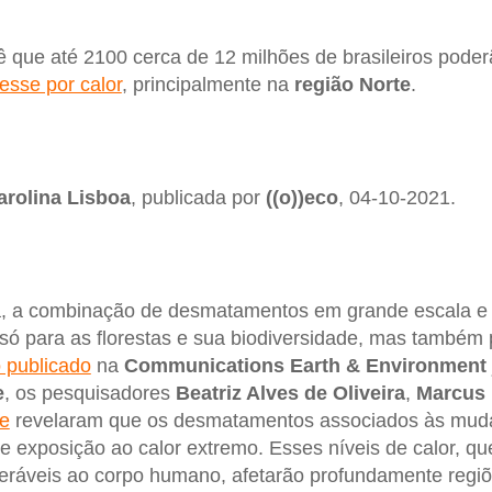
ê que até 2100 cerca de 12 milhões de brasileiros pode
esse por calor
, principalmente na
região Norte
.
arolina Lisboa
, publicada por
((o))eco
, 04-10-2021.
, a combinação de desmatamentos em grande escala e
só para as florestas e sua biodiversidade, mas também
 publicado
na
Communications Earth & Environment 
e
, os pesquisadores
Beatriz Alves de Oliveira
,
Marcus 
e
revelaram que os desmatamentos associados às muda
e exposição ao calor extremo. Esses níveis de calor, qu
oleráveis ao corpo humano, afetarão profundamente regi