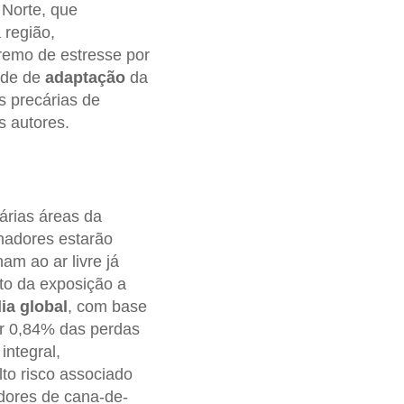
 Norte, que
 região,
remo de estresse por
ade de
adaptação
da
s precárias de
s autores.
árias áreas da
hadores estarão
am ao ar livre já
to da exposição a
ia global
, com base
ar 0,84% das perdas
integral,
lto risco associado
adores de cana-de-