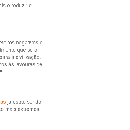
is e reduzir o
feitos negativos e
lmente que se o
ara a civilização.
nos às lavouras de
E
.
cas
já estão sendo
to mais extremos