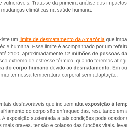
 vulneráveis. Trata-se da primeira análise dos impact
 mudanças climáticas na saúde humana.
xiste um
limite de desmatamento da Amazônia
que impa
pécie humana. Esse limite é acompanhado por um “
efei
, até 2100, aproximadamente
12 milhões de pessoas da
sco extremo de estresse térmico, quando teremos atingid
ica do corpo humano
devido ao
desmatamento
. Em ou
manter nossa temperatura corporal sem adaptação.
ntais desfavoráveis que incluem
alta exposição à tem
esfriamento do corpo são enfraquecidas, resultando em
. A exposição sustentada a tais condições pode ocasion
 mais graves, tensão e colapso das funções vitais, lev