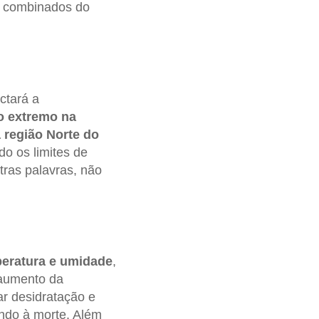
os combinados do
ctará a
to extremo na
 região Norte do
o os limites de
tras palavras, não
peratura e umidade
,
 aumento da
ar desidratação e
ando à morte. Além