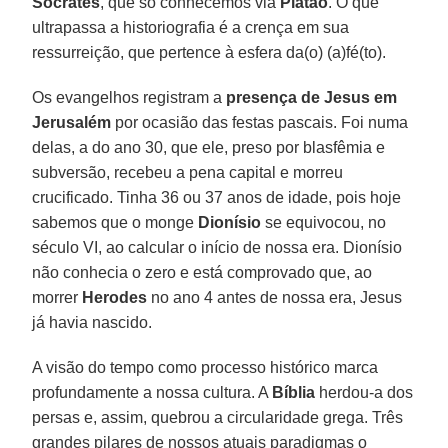
Sócrates
, que só conhecemos via
Platão
. O que
ultrapassa a historiografia é a crença em sua
ressurreição, que pertence à esfera da(o) (a)fé(to).
Os evangelhos registram a
presença de Jesus em
Jerusalém
por ocasião das festas pascais. Foi numa
delas, a do ano 30, que ele, preso por blasfêmia e
subversão, recebeu a pena capital e morreu
crucificado. Tinha 36 ou 37 anos de idade, pois hoje
sabemos que o monge
Dionísio
se equivocou, no
século VI, ao calcular o início de nossa era. Dionísio
não conhecia o zero e está comprovado que, ao
morrer
Herodes
no ano 4 antes de nossa era, Jesus
já havia nascido.
A visão do tempo como processo histórico marca
profundamente a nossa cultura. A
Bíblia
herdou-a dos
persas e, assim, quebrou a circularidade grega. Três
grandes pilares de nossos atuais paradigmas o