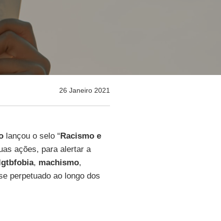
26 Janeiro 2021
o
lançou o selo “
Racismo e
uas ações, para alertar a
lgtbfobia
,
machismo
,
se perpetuado ao longo dos