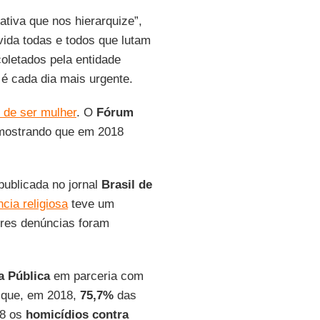
ativa que nos hierarquize”,
ida todas e todos que lutam
coletados pela entidade
é cada dia mais urgente.
 de ser mulher
. O
Fórum
 mostrando que em 2018
 publicada no jornal
Brasil de
ncia religiosa
teve um
res denúncias foram
a Pública
em parceria com
u que, em 2018,
75,7%
das
18 os
homicídios contra