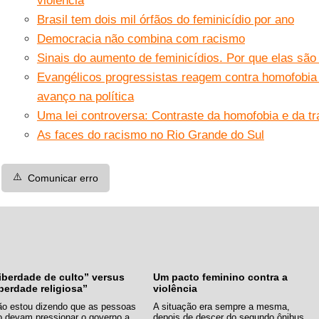
violência
Brasil tem dois mil órfãos do feminicídio por ano
Democracia não combina com racismo
Sinais do aumento de feminicídios. Por que elas são
Evangélicos progressistas reagem contra homofobia
avanço na política
Uma lei controversa: Contraste da homofobia e da tr
As faces do racismo no Rio Grande do Sul
⚠️
Comunicar erro
iberdade de culto” versus
Um pacto feminino contra a
iberdade religiosa”
violência
ão estou dizendo que as pessoas
A situação era sempre a mesma,
o devam pressionar o governo a
depois de descer do segundo ônibus