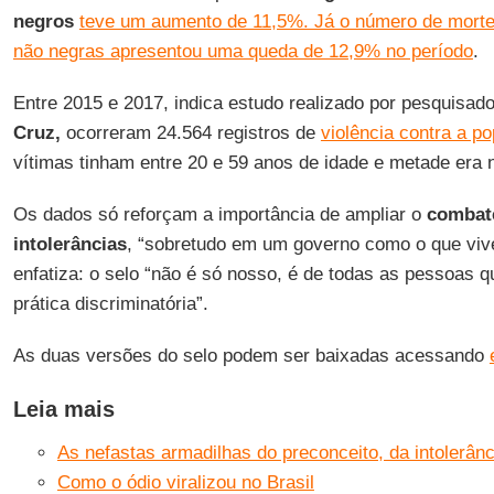
negros
teve um aumento de 11,5%. Já o número de morte
não negras apresentou uma queda de 12,9% no período
.
Entre 2015 e 2017, indica estudo realizado por pesquisad
Cruz,
ocorreram 24.564 registros de
violência contra a 
vítimas tinham entre 20 e 59 anos de idade e metade era 
Os dados só reforçam a importância de ampliar o
combate
intolerâncias
, “sobretudo em um governo como o que viv
enfatiza: o selo “não é só nosso, é de todas as pessoas q
prática discriminatória”.
As duas versões do selo podem ser baixadas acessando
Leia mais
As nefastas armadilhas do preconceito, da intolerânc
Como o ódio viralizou no Brasil