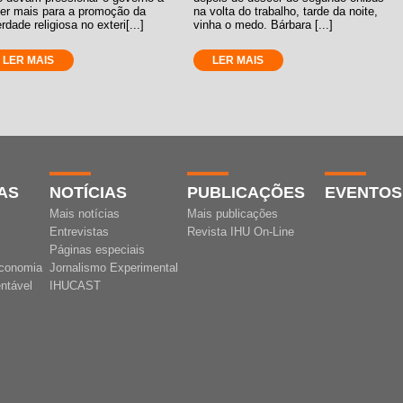
zer mais para a promoção da
na volta do trabalho, tarde da noite,
erdade religiosa no exteri[...]
vinha o medo. Bárbara [...]
LER MAIS
LER MAIS
AS
NOTÍCIAS
PUBLICAÇÕES
EVENTOS
Mais notícias
Mais publicações
Entrevistas
Revista IHU On-Line
Páginas especiais
conomia
Jornalismo Experimental
ntável
IHUCAST