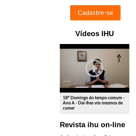
Vídeos IHU
play_circle_outline
18º Domingo do tempo comum -
Ano A - Dai-lhes vós mesmos de
comer
Revista ihu on-line