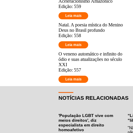
Aceleracionismo Amazônico
Edição: 559
Leia mais
Natal. A poesia mística do Menino
Deus no Brasil profundo
Edição: 558
Leia mais
O veneno automático e infinito do
ódio e suas atualizações no século
XXI
Edição: 557
Leia mais
NOTÍCIAS RELACIONADAS
'População LGBT vive com
“L
meios direitos', diz
“l
especialista em direito
"N
homoafetivo
nã