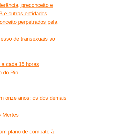
lerância, preconceito e
 e outras entidades
conceito perpetrados pela
acesso de transexuais ao
a a cada 15 horas
o do Rio
m onze anos; os dos demais
s Mertes
bram plano de combate à