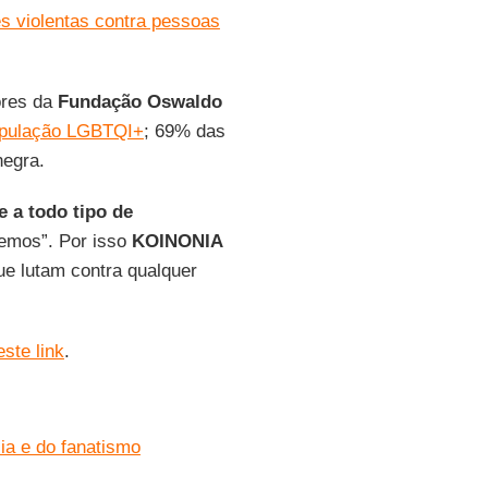
s violentas contra pessoas
ores da
Fundação Oswaldo
população LGBTQI+
; 69% das
negra.
 a todo tipo de
emos”. Por isso
KOINONIA
ue lutam contra qualquer
este link
.
ia e do fanatismo