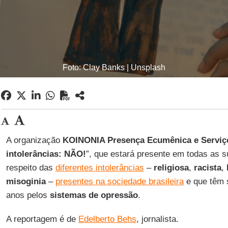
Foto: Clay Banks | Unsplash
A organização
KOINONIA Presença Ecumênica e
Serviç
intolerâncias: NÃO!
”, que estará presente em todas as s
respeito das
diferentes intolerâncias
–
religiosa
,
racista
,
misoginia
–
presentes na sociedade brasileira
e que têm 
anos pelos
sistemas de opressão
.
A reportagem é de
Edelberto Behs
, jornalista.