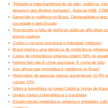
“Repúdio a toda manifestação de ódio, violência, into
desprezo dos direitos humanos”. Nota da OAB, CNBB
Genocídio e violência no Brasil. Desigualdade e pre
sociedade e pelo Estado
Preconceito e falta de políticas públicas dificultam 
ensino superior
Contra o racismo estrutural e individual ‘religioso’
Brasil registra uma denúncia de intolerância religios
Casos de intolerância religiosa sobem 56% no estad
Feminicídio não é crime passional. É crime de ódio
Juiz afirma que homofobia é ‘epidemia no Brasil’
Homicídios de pessoas negras aumentaram 11,5% e
caíram 13%
Sobre a homofobia na Igreja Católica. Artigo de Klau
Unidos contra a homofobia e a transfobia
Estudo retrata intolerância religiosa e entidades co