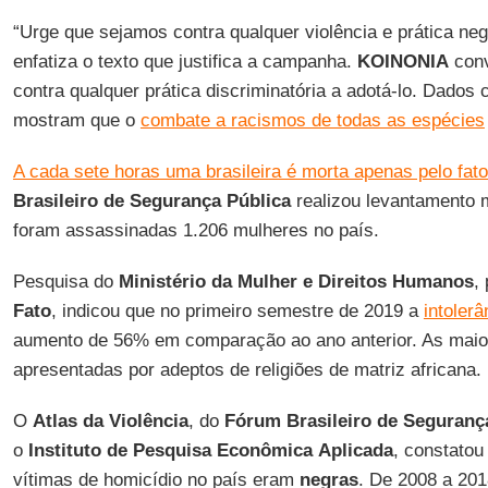
“Urge que sejamos contra qualquer violência e prática neg
enfatiza o texto que justifica a campanha.
KOINONIA
conv
contra qualquer prática discriminatória a adotá-lo. Dados 
mostram que o
combate a racismos de todas as espécies
A cada sete horas uma brasileira é morta apenas pelo fato
Brasileiro de Segurança Pública
realizou levantamento
foram assassinadas 1.206 mulheres no país.
Pesquisa do
Ministério
da Mulher
e Direitos
Humanos
,
Fato
, indicou que no primeiro semestre de 2019 a
intolerâ
aumento de 56% em comparação ao ano anterior. As maio
apresentadas por adeptos de religiões de matriz africana.
O
Atlas da
Violência
, do
Fórum Brasileiro de Seguranç
o
Instituto de Pesquisa Econômica
Aplicada
, constato
vítimas de homicídio no país eram
negras
. De 2008 a 20