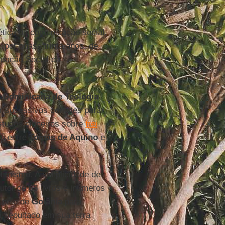
ética da comunicação social.
, por quase trinta anos, de
icação Social da
.
 Dominicana de Teologia
r sucessivos convites para
studos pioneiros sobre
frei
ia entre
Tomás de Aquino
e
timismo. A simplicidade de
utor de 63 livros e inúmeros
pelo de
Goiânia
para
i sepultado em sua terra