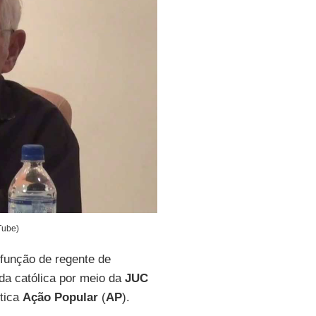
Tube)
 função de regente de
da católica por meio da
JUC
ítica
Ação Popular
(
AP
).