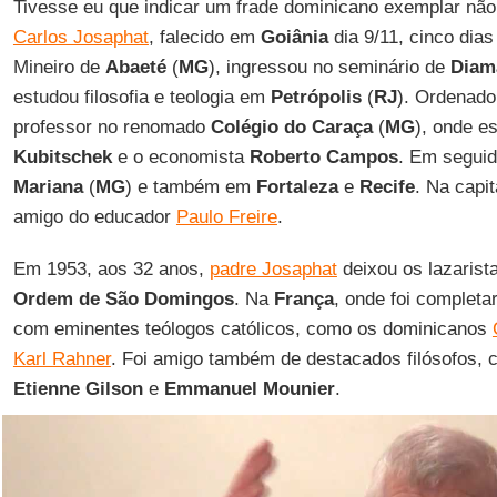
Tivesse eu que indicar um frade dominicano exemplar não
Carlos Josaphat
, falecido em
Goiânia
dia 9/11, cinco dia
Mineiro de
Abaeté
(
MG
), ingressou no seminário de
Diam
estudou filosofia e teologia em
Petrópolis
(
RJ
). Ordenado
professor no renomado
Colégio do Caraça
(
MG
), onde 
Kubitschek
e o economista
Roberto Campos
. Em seguid
Mariana
(
MG
) e também em
Fortaleza
e
Recife
. Na capi
amigo do educador
Paulo Freire
.
Em 1953, aos 32 anos,
padre Josaphat
deixou os lazarist
Ordem de São Domingos
. Na
França
, onde foi completa
com eminentes teólogos católicos, como os dominicanos
Karl Rahner
. Foi amigo também de destacados filósofos,
Etienne Gilson
e
Emmanuel Mounier
.