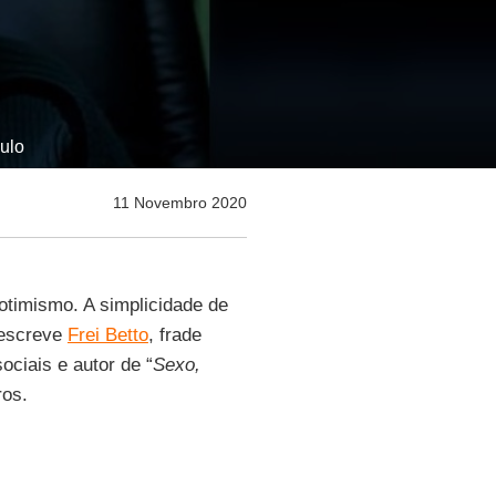
ulo
11 Novembro 2020
otimismo. A simplicidade de
 escreve
Frei Betto
, frade
ciais e autor de “
Sexo,
ros.