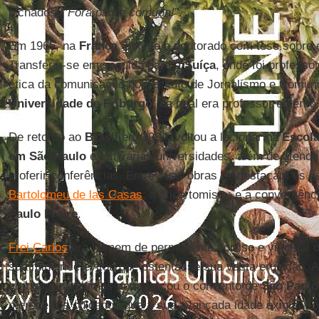
pichados: “
Fora padre comuna!
”.
Em 1965, na
França
, obteve o doutorado com tese sobre 
Transferiu-se em seguida para a
Suíça
, onde foi professor
ética da comunicação no Instituto de Jornalismo e Comun
Universidade de Friburgo
, da qual era professor emérito
De retorno ao
Brasil
em 1994, voltou a lecionar na
Escola
em São Paulo
e em várias universidades, além de atende
proferir conferências. Entre suas obras se destacam os e
Bartolomeu de las Casas
; a ética tomista; e a convergênc
Paulo Freire
.
Frei Carlos
era homem de permanente sorriso e visceral o
sua mineirice evitou que ostentasse sua vasta erudição. A
artigos, nos últimos anos trocou o convento de
São Paulo
merecer os cuidados que a sua avançada idade exigia. Fo