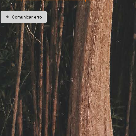
⚠️
Comunicar erro