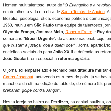
Homem multitalentoso, autor de “
O Evangelho e a revoluç
em detalhes a vida e a obra de
Santo Tomás de Aquino
. A
filosofia, psicologia, ética, economia política e comunica
1963, reuniu em
São Paulo
uma equipe de talentosos jorna
Olympia França
,
Josimar Melo
,
Roberto Freire
e
Ruy do
semanário “
Brasil Urgente
”, de alcance nacional, cujo le
que custar; a justiça, doa a quem doer
”. Jornal apartidári
encíclicas sociais do papa
João XXIII
e defendia as refor
João Goulart
, em especial a
reforma agrária
.
O jornal foi empastelado e fechado pela
ditadura militar
e
Carlos Josaphat
, antevendo os rumos do país, já se havi
manchete da última edição do tabloide, de número 55, pre
preparam golpe contra Jango!
”.
Nossa igreja no bairro de
Perdizes
, na capital paulista, 
concorridas homilias e dava cursos de
doutrina social da