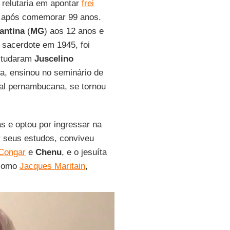
 relutaria em apontar
frei
s após comemorar 99 anos.
antina
(
MG
) aos 12 anos e
 sacerdote em 1945, foi
estudaram
Juscelino
a, ensinou no seminário de
tal pernambucana, se tornou
as e optou por ingressar na
r seus estudos, conviveu
Congar
e
Chenu
, e o jesuíta
 como
Jacques Maritain
,