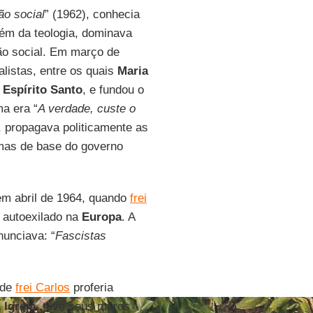
ão social
” (1962), conhecia
lém da teologia, dominava
ção social. Em março de
listas, entre os quais
Maria
 Espírito Santo
, e fundou o
ma era “
A verdade, custe o
o, propagava politicamente as
mas de base do governo
m abril de 1964, quando
frei
a autoexilado na
Europa
. A
nunciava: “
Fascistas
onde
frei Carlos
proferia
 Igreja
, teve seus muros