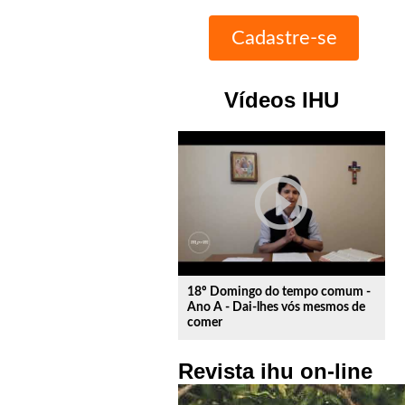
Vídeos IHU
play_circle_outline
18º Domingo do tempo comum -
Ano A - Dai-lhes vós mesmos de
comer
Revista ihu on-line