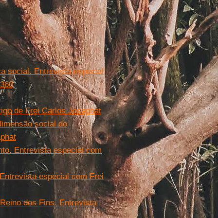
ca social. Entrevista especial
 360
go de Frei Carlos Josaphat
dimensão social do
aphat
nto. Entrevista especial com
Entrevista especial com Frei
Reino dos Fins. Entrevista