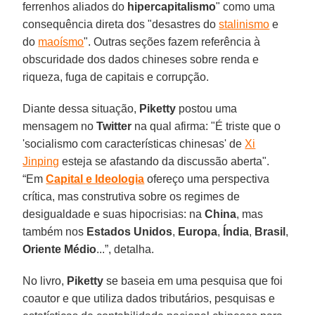
ferrenhos aliados do
hipercapitalismo
" como uma
consequência direta dos "desastres do
stalinismo
e
do
maoísmo
". Outras seções fazem referência à
obscuridade dos dados chineses sobre renda e
riqueza, fuga de capitais e corrupção.
Diante dessa situação,
Piketty
postou uma
mensagem no
Twitter
na qual afirma: "É triste que o
'socialismo com características chinesas' de
Xi
Jinping
esteja se afastando da discussão aberta".
“Em
Capital
e Ideologia
ofereço uma perspectiva
crítica, mas construtiva sobre os regimes de
desigualdade e suas hipocrisias: na
China
, mas
também nos
Estados Unidos
,
Europa
,
Índia
,
Brasil
,
Oriente Médio
...”, detalha.
No livro,
Piketty
se baseia em uma pesquisa que foi
coautor e que utiliza dados tributários, pesquisas e