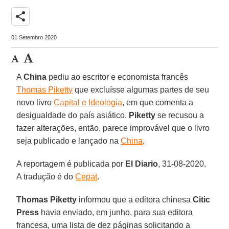
share
01 Setembro 2020
A
China
pediu ao escritor e economista francês
Thomas Piketty
que excluísse algumas partes de seu
novo livro
Capital e Ideologia
, em que comenta a
desigualdade do país asiático.
Piketty
se recusou a
fazer alterações, então, parece improvável que o livro
seja publicado e lançado na
China
.
A reportagem é publicada por
El Diario
, 31-08-2020.
A tradução é do
Cepat
.
Thomas Piketty
informou que a editora chinesa
Citic
Press
havia enviado, em junho, para sua editora
francesa, uma lista de dez páginas solicitando a