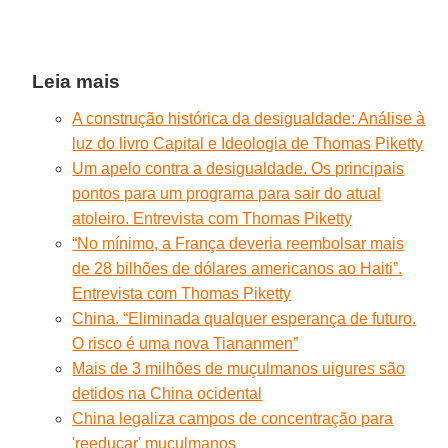
Leia mais
A construção histórica da desigualdade: Análise à
luz do livro Capital e Ideologia de Thomas Piketty
Um apelo contra a desigualdade. Os principais
pontos para um programa para sair do atual
atoleiro. Entrevista com Thomas Piketty
“No mínimo, a França deveria reembolsar mais
de 28 bilhões de dólares americanos ao Haiti”.
Entrevista com Thomas Piketty
China. “Eliminada qualquer esperança de futuro.
O risco é uma nova Tiananmen”
Mais de 3 milhões de muçulmanos uigures são
detidos na China ocidental
China legaliza campos de concentração para
'reeducar' muçulmanos