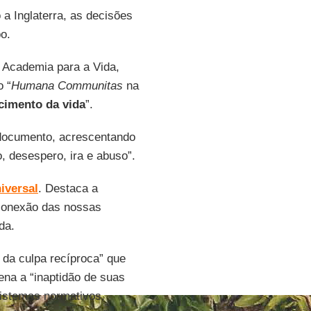
 a Inglaterra, as decisões
o.
a Academia para a Vida,
o “
Humana Communitas
na
cimento da vida
”.
 documento, acrescentando
, desespero, ira e abuso”.
iversal
. Destaca a
rconexão das nossas
da.
 da culpa recíproca” que
na a “inaptidão de suas
 sistemas normativos,