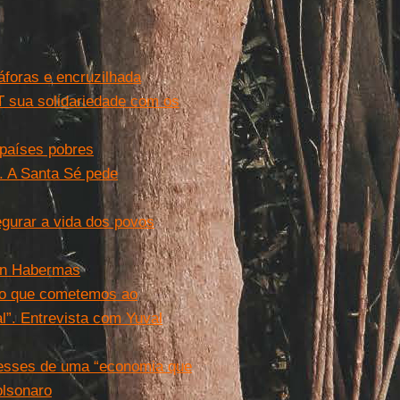
foras e encruzilhada
 sua solidariedade com os
 países pobres
. A Santa Sé pede
egurar a vida dos povos
gen Habermas
ro que cometemos ao
al”. Entrevista com Yuval
eresses de uma “economia que
olsonaro