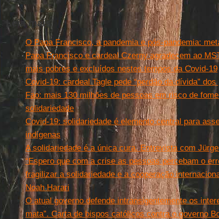
Leia mais
O Papa Francisco, a pandemia e pós-pandemia: metá
Papa Francisco e cardeal Czerny agradecem ao MST
mais pobres e excluídos nestes tempos da Covid-19
Covid-19: cardeal Tagle pede “perdão da dívida” dos
Fao: mais 130 milhões de pessoas em risco de fome
solidariedade
Covid-19: solidariedade é elemento central para ass
indígenas
A solidariedade é a única cura. Entrevista com Jür
“Espero que com a crise as pessoas percebam o er
fragilizar a solidariedade e a cooperação internacion
Noah Harari
O atual governo defende intransigentemente os int
mata”. Carta de bispos católicos contra o governo B