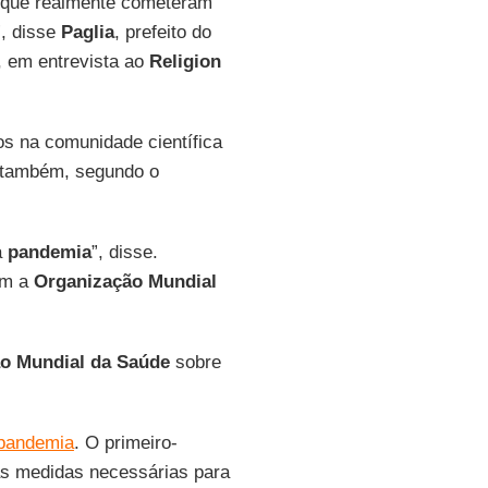
 que realmente cometeram
”, disse
Paglia
, prefeito do
 em entrevista ao
Religion
os na comunidade científica
s também, segundo o
a
pandemia
”, disse.
am a
Organização Mundial
o Mundial da Saúde
sobre
pandemia
. O primeiro-
 as medidas necessárias para