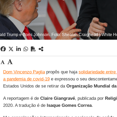
ld Trump e Boris Johnson. Foto: Shealah Craighead | White 
Dom Vincenzo Paglia
propôs que haja
solidariedade entre
a pandemia de covid-19
e expressou o seu descontentame
Estados Unidos de se retirar da
Organização Mundial da
A reportagem é de
Claire Giangravé
, publicada por
Relig
2020. A tradução é de
Isaque Gomes Correa
.