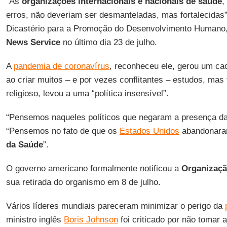
“As
organizações internacionais e nacionais de saúde
,
erros, não deveriam ser desmanteladas, mas fortalecidas
Dicastério para a Promoção do Desenvolvimento Humano,
News Service
no último dia 23 de julho.
A
pandemia de coronavírus
, reconheceu ele, gerou um ca
ao criar muitos – e por vezes conflitantes – estudos, ma
religioso, levou a uma “política insensível”.
“Pensemos naqueles políticos que negaram a presença d
“Pensemos no fato de que os
Estados Unidos
abandonar
da Saúde
”.
O governo americano formalmente notificou a
Organizaçã
sua retirada do organismo em 8 de julho.
Vários líderes mundiais pareceram minimizar o perigo da
ministro inglês
Boris Johnson
foi criticado por não tomar