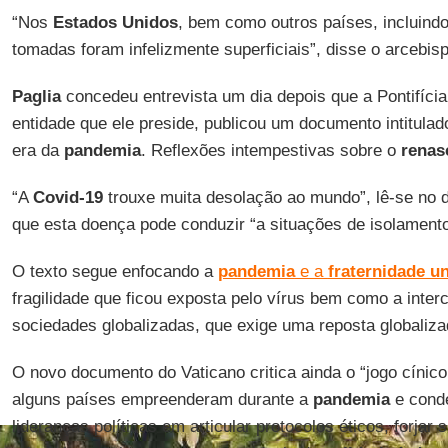
“Nos
Estados Unidos
, bem como outros países, incluindo
tomadas foram infelizmente superficiais”, disse o arcebisp
Paglia
concedeu entrevista um dia depois que a Pontifíci
entidade que ele preside, publicou um documento intitulad
era da
pandemia
. Reflexões intempestivas sobre o
renas
“A
Covid-19
trouxe muita desolação ao mundo”, lê-se no
que esta doença pode conduzir “a situações de isolamento
O texto segue enfocando a
pandemia
e a
fraternidade un
fragilidade que ficou exposta pelo vírus bem como a inte
sociedades globalizadas, que exige uma reposta globaliza
O novo documento do Vaticano critica ainda o “jogo cínico
alguns países empreenderam durante a
pandemia
e conde
lideranças políticas em articular protocolos éticos, forjar