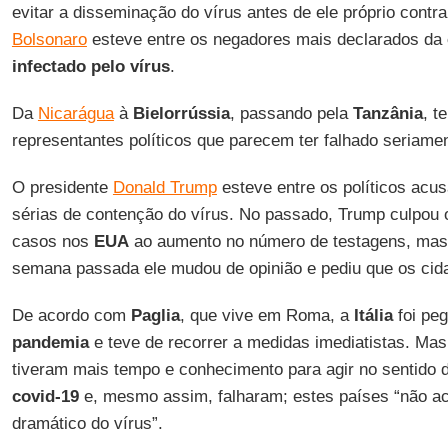
evitar a disseminação do vírus antes de ele próprio contr
Bolsonaro
esteve entre os negadores mais declarados da
infectado pelo vírus
.
Da
Nicarágua
à
Bielorrússia
, passando pela
Tanzânia
, t
representantes políticos que parecem ter falhado seriam
O presidente
Donald Trump
esteve entre os políticos acu
sérias de contenção do vírus. No passado, Trump culpou
casos nos
EUA
ao aumento no número de testagens, mas 
semana passada ele mudou de opinião e pediu que os ci
De acordo com
Paglia
, que vive em Roma, a
Itália
foi peg
pandemia
e teve de recorrer a medidas imediatistas. Mas,
tiveram mais tempo e conhecimento para agir no sentido d
covid-19
e, mesmo assim, falharam; estes países “não ac
dramático do vírus”.