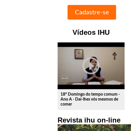
Vídeos IHU
play_circle_outline
18º Domingo do tempo comum -
Ano A - Dai-lhes vós mesmos de
comer
Revista ihu on-line