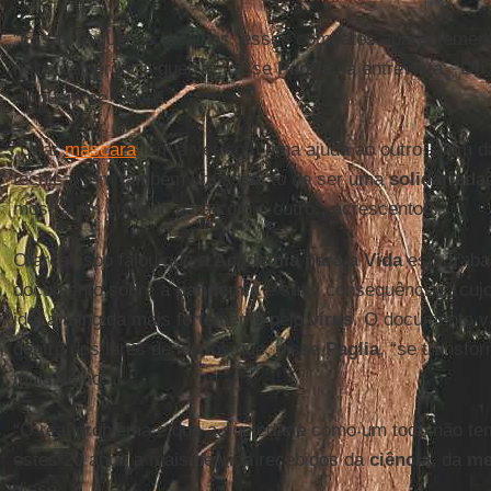
“Essas pequenas batalhas, esses combates aparentement
risco de perder a guerra”, disse
Paglia
na entrevista. “Ou
ninguém se salva”.
“Usar
máscara
tem a ver com uma ajuda ao outro, além da
técnica, tem também um aspecto de ser uma
solidarieda
mostra um cuidado para com o outro”, acrescentou.
O arcebispo falou que a
Academia para a Vida
está traba
documento sobre a
pandemia
e suas consequências, cujo
idosa atingida mais fortemente pelo
vírus
. O documento v
dentro dos lares de idosos que, disse
Paglia
, “se transf
mais velhos.
“O real problema é que a sociedade como um todo não tem
estes 20 anos a mais de vida recebidos da
ciência
, da
me
disse.