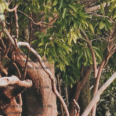
solicitude recíproca”.
co” ao falar da pandemia
empestade”. Isso requer
lismo
e o
egocentrismo
 mundo –
EUA
,
Inglaterra
,
 observou
Paglia
. Isto
upações com a
saúde
, bem
 a atenção sobre os mais
cia presumida e em nossa
ioso.
 é essencial na questão do
especialmente nos
EUA
.