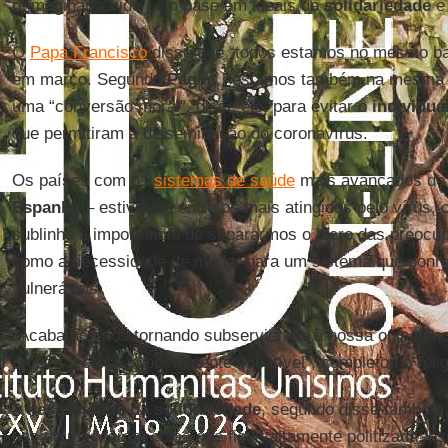
reimaginar a vida com base em ideais de
solidariedade
e 
O
Papa Francisco
disse que “todos estamos no mesmo bar
em março. Segundo
Paglia
, “estamos também na mesma t
uma “conversão moral”, disse ele, para evitar o
individua
que permitiram a disseminação do coronavírus.
Os países com os
sistemas de saúde
mais avançados do
Espanha
– estiveram entre os mais atingidos pelo vírus,
sublinha a importância de separarmos o lucro das preoc
como a necessidade de mudar para um sistema que ponha
vulneráveis.
“Acabamos nos tornando subservientes à nossa onipotên
proeza técnica supostamente imbatível”, completou o relig
A
necessidade da solidariedade
, segundo disse também,
uso de máscaras, coisa que ficou altamente politizada, 