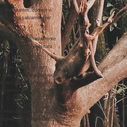
e importantes, correm o
 todos nos salvamos, ou
 perspectiva estritamente
de
visível. Usar máscara
lhando em um terceiro
 texto enfocará a população
ai destacar os problemas
ormaram em tumbas” para os
 ideia de como lidar com
dicina
e do
progresso
”,