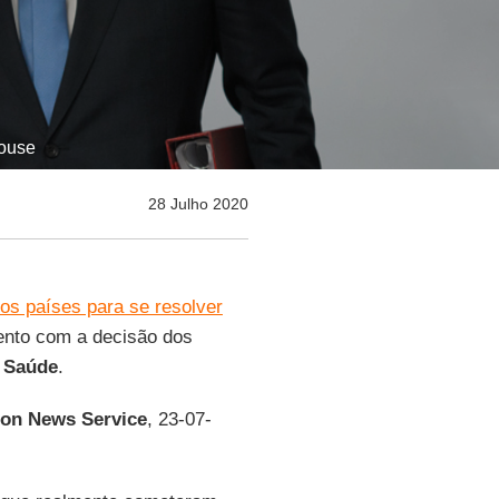
House
28 Julho 2020
 os países para se resolver
nto com a decisão dos
 Saúde
.
ion News Service
, 23-07-