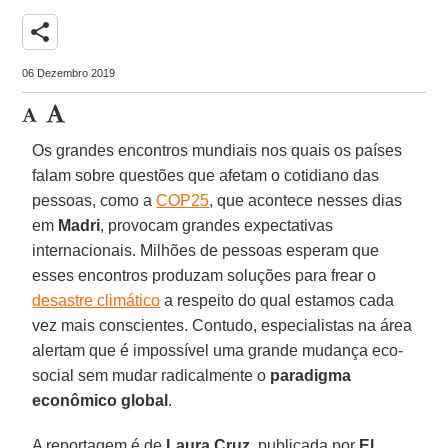
share
06 Dezembro 2019
Os grandes encontros mundiais nos quais os países
falam sobre questões que afetam o cotidiano das
pessoas, como a
COP25
, que acontece nesses dias
em
Madri
, provocam grandes expectativas
internacionais. Milhões de pessoas esperam que
esses encontros produzam soluções para frear o
desastre climático
a respeito do qual estamos cada
vez mais conscientes. Contudo, especialistas na área
alertam que é impossível uma grande mudança eco-
social sem mudar radicalmente o
paradigma
econômico
global
.
A reportagem é de
Laura Cruz
, publicada por
El