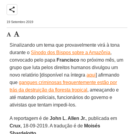
share
19 Setembro 2019
Sinalizando um tema que provavelmente virá à tona
durante o
Sínodo dos Bispos sobre a Amazônia
,
convocado pelo papa
Francisco
no próximo mês, um
grupo que luta pelos direitos humanos divulgou um
novo relatório [disponível na íntegra
aqui
] afirmando
que
gangues criminosas frequentemente estão por
trás da destruição da floresta tropical
, ameaçando e
até matando policiais, funcionários do governo e
ativistas que tentam impedi-los.
A reportagem é de
John L. Allen Jr.
, publicada em
Crux
, 18-09-2019. A tradução é de
Moisés
Sbardelotto
.