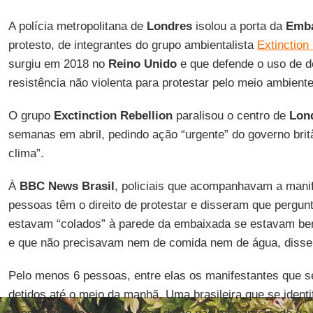
A polícia metropolitana de
Londres
isolou a porta da
Emba
protesto, de integrantes do grupo ambientalista
Extinction
surgiu em 2018 no
Reino
Unido
e que defende o uso de de
resistência não violenta para protestar pelo meio ambiente
O grupo
Exctinction
Rebellion
paralisou o centro de
Lon
semanas em abril, pedindo ação “urgente” do governo britâ
clima”.
À
BBC
News
Brasil
, policiais que acompanhavam a mani
pessoas têm o direito de protestar e disseram que pergu
estavam “colados” à parede da embaixada se estavam be
e que não precisavam nem de comida nem de água, disse 
Pelo menos 6 pessoas, entre elas os manifestantes que s
detidos até o meio da manhã. Uma brasileira que se ident