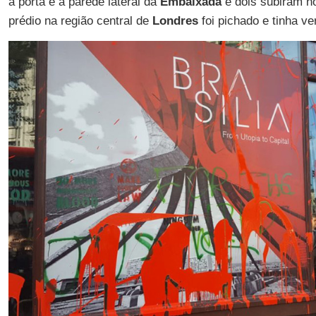
à porta e à parede lateral da
Embaixada
e dois subiram no
prédio na região central de
Londres
foi pichado e tinha v