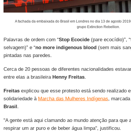
A fachada da embaixada do Brasil em Londres no dia 13 de agosto 2019. A
grupo
Extinction Rebellion.
Palavras de ordem com “
Stop
Ecocide
(pare ecocídio)”, “
selvagem)” e “
no more indigenous blood
(sem mais sang
pintadas nas paredes.
Cerca de 20 pessoas de diferentes nacionalidades estav
entre elas a brasileira
Henny
Freitas
.
Freitas
explicou que esse protesto está sendo realizado 
solidariedade à
Marcha das Mulheres Indígenas
, marcada 
Brasil
.
"A gente está aqui clamando ao mundo atenção para que a
respirar um ar puro e de beber água limpa", justificou.