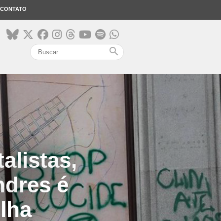
CONTATO
search
alistas,
ndres é
lha