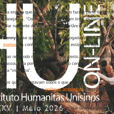
acompanhou o protesto, mas disse não ter participado da
Ela explica que danos ao patrimônio fazem parte da estra
planejadas. “Os manifestantes jogam tinta, picham e são 
falar na frente do juiz sobre a importância do meio ambien
Henny
disse que a tinta vermelha jogada na parede simbo
mortos
em conflitos. “A mensagem está clara aqui: justiça
Mas nem todo mundo apoiou o protesto. Manifestantes 
passou pela porta da embaixada no centro de
Londres
que
era “violência”.
Aos que perguntavam sobre o que era o protesto, manifes
estavam ali contra as
políticas ambientais
adotadas pelo
Por meio de nota, a
Embaixada
do Brasil
em Londres
in
esteve aberta a receber quem quer que deseje dialogar s