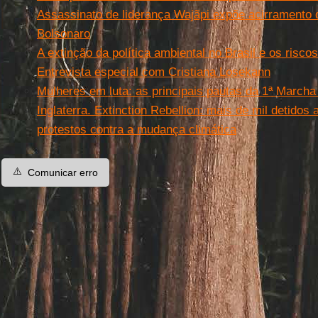
Assassinato de liderança Wajãpi expõe acirramento d
Bolsonaro
A extinção da política ambiental no Brasil e os riscos
Entrevista especial com Cristiana Losekann
Mulheres em luta: as principais pautas da 1ª March
Inglaterra. Extinction Rebellion: mais de mil detid
protestos contra a mudança climática
⚠️
Comunicar erro