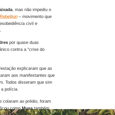
ixada
, mas não impediu o
 Rebellion
– movimento que
sobediência civil e
.
dres
por quase duas
nico contra a “crise do
festação explicaram que as
ntaram aos manifestantes que
m. Todos disseram que sim
a polícia.
e colaram ao prédio, foram
ificou como
Musa
também