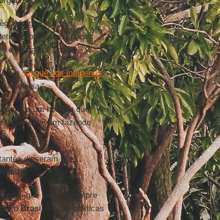
 organização.
tégia do grupo e são
detidos (por danos) para
te e da causa”, conta.
liza o
sangue dos indígenas
 e ecologia.”
ouviram de um homem que
 o que estavam fazendo
tantes disseram que
Brasil
.
formou que “está e sempre
obre o
Brasil
e suas políticas