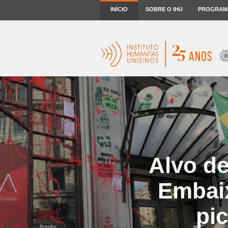
INÍCIO
SOBRE O IHU
PROGRAM
Alvo de
Embaix
pi