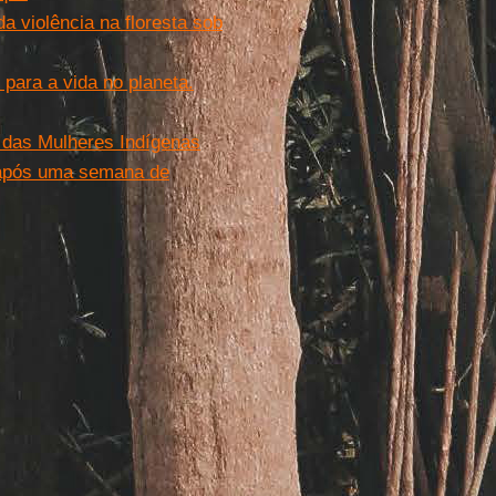
a violência na floresta sob
 para a vida no planeta.
a das Mulheres Indígenas
os após uma semana de