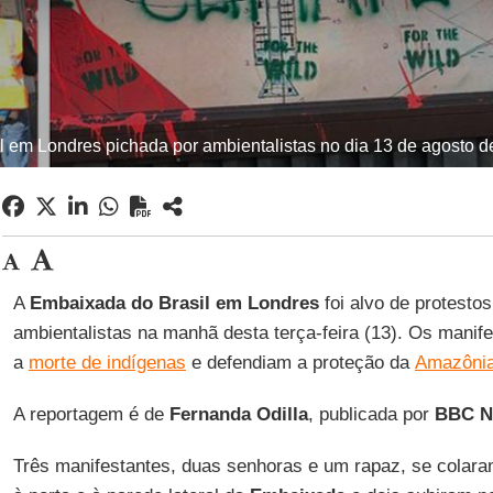
 em Londres pichada por ambientalistas no dia 13 de agosto de
A
Embaixada do Brasil em Londres
foi alvo de protesto
ambientalistas na manhã desta terça-feira (13). Os manif
a
morte de indígenas
e defendiam a proteção da
Amazôni
A reportagem é de
Fernanda
Odilla
, publicada por
BBC
N
Três manifestantes, duas senhoras e um rapaz, se colar