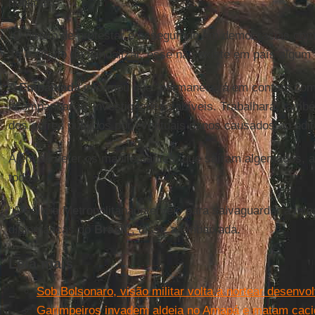
públicas.”
“O direito de protestar é assegurado em democracias co
Já o direito de vandalizar, esse não existe em país algum”
A
Embaixada
informou que “permanecerá em contato com 
acompanhar as investigações cabíveis. Trabalhará, tamb
dos cofres públicos por eventuais danos causados ao edifí
Além de deter os manifestantes, que saíram algemados, a 
todos.
“A Polícia Metropolitana interveio para salvaguardar a int
diplomáticas do
Brasil
”, disse a embaixada.
Leia mais
Sob Bolsonaro, visão militar volta a nortear desenv
Garimpeiros invadem aldeia no Amapá e matam cac