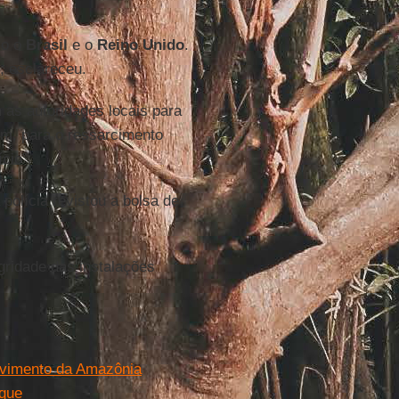
mo o
Brasil
e o
Reino
Unido
.
, esclareceu.
as autoridades locais para
ém, para o ressarcimento
cio”.
polícia revistou a bolsa de
egridade das instalações
olvimento da Amazônia
ique