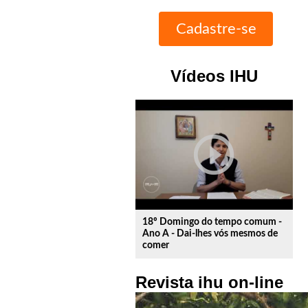
Vídeos IHU
play_circle_outline
18º Domingo do tempo comum -
Ano A - Dai-lhes vós mesmos de
comer
Revista ihu on-line