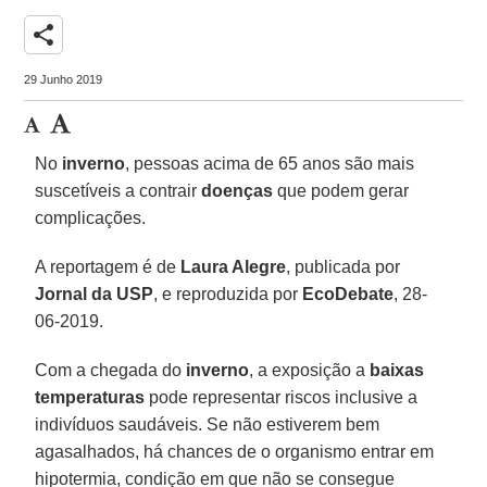
share
29 Junho 2019
No
inverno
, pessoas acima de 65 anos são mais
suscetíveis a contrair
doenças
que podem gerar
complicações.
A reportagem é de
Laura Alegre
, publicada por
Jornal da USP
, e reproduzida por
EcoDebate
, 28-
06-2019.
Com a chegada do
inverno
, a exposição a
baixas
temperaturas
pode representar riscos inclusive a
indivíduos saudáveis. Se não estiverem bem
agasalhados, há chances de o organismo entrar em
hipotermia, condição em que não se consegue