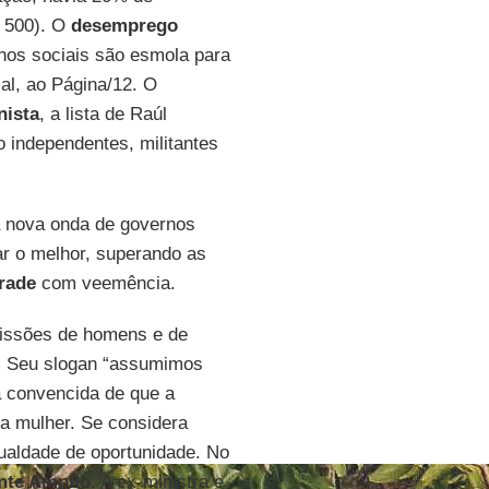
e 500). O
desemprego
nos sociais são esmola para
ial, ao Página/12. O
nista
, a lista de Raúl
 independentes, militantes
 nova onda de governos
rar o melhor, superando as
rade
com veemência.
fissões de homens e de
. Seu slogan “assumimos
 convencida de que a
ta mulher. Se considera
gualdade de oportunidade. No
nte Amplio
. A ex-ministra e