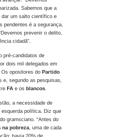
rimarizada. Sabemos que a
ar um salto científico e
s pendentes é a segurança,
“Devemos prevenir o delito,
ência cidadã”.
 pré-candidatos de
or dois mil delegados em
. Os opositores do
Partido
s e, segundo as pesquisas,
tre
FA
e os
blancos
.
estão, a necessidade de
 esquerda política. Diz que
ido gramsciano. “Antes do
s na pobreza
, uma de cada
ação; havia 20% de