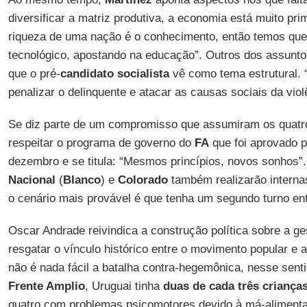
diversificar a matriz produtiva, a economia está muito p
riqueza de uma nação é o conhecimento, então temos que d
tecnológico, apostando na educação”. Outros dos assunto
que o pré-
candidato socialista
vê como tema estrutural. 
penalizar o delinquente e atacar as causas sociais da viol
Se diz parte de um compromisso que assumiram os quatro
respeitar o programa de governo do
FA
que foi aprovado p
dezembro e se titula: “Mesmos princípios, novos sonhos”
Nacional
(
Blanco
) e
Colorado
também realizarão interna
o cenário mais provável é que tenha um segundo turno en
Oscar Andrade reivindica a construção política sobre a g
resgatar o vínculo histórico entre o movimento popular e a
não é nada fácil a batalha contra-hegemônica, nesse sent
Frente Amplio
, Uruguai tinha
duas de cada três criança
quatro com problemas psicomotores devido à má-aliment