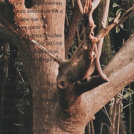
da ditadura e se desempenhou
 principais setores de
FA
o
ntanto, sabe que o
stori
, assim como
dois focos de preocupações
nos de
FA
se criaram 300 mil
eja fortalecer as políticas
 dinâmica da tecnologia. Por
s é a política de
iona uma reforma
lebiscito junto ao primeiro
l
juntou 400 mil assinaturas.
s à noite, cadeia perpétua...
tinha 18 anos quando
m medo”.
car os militares para