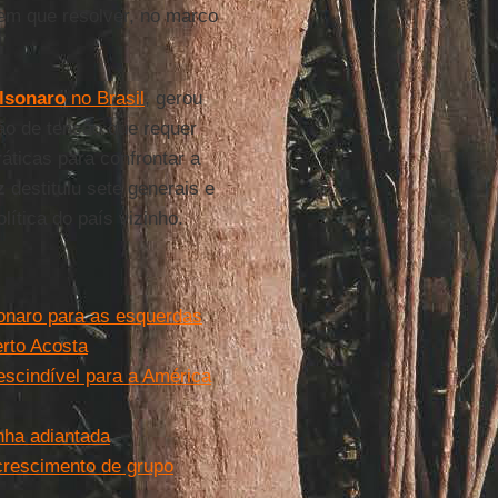
em que resolver, no marco
olsonaro
no Brasil
, gerou
ão de tensão que requer
áticas para confrontar a
z
destituiu sete generais e
lítica do país vizinho.
sonaro para as esquerdas
erto Acosta
scindível para a América
nha adiantada
 crescimento de grupo