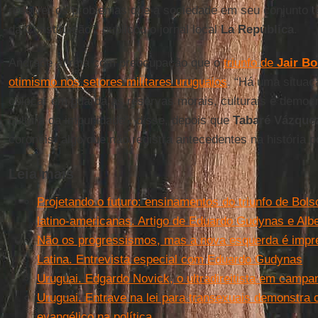
resolver os problemas que a sociedade em seu conjunto t
da Constituição”, publicou o jornal local
La República
.
Andrade afirma com preocupação que o
triunfo de
Jair B
otimismo nos setores militares uruguaios
. “Há uma situaç
colocar em guarda as reservas morais, culturais e democr
cultura da impunidade”, disse, depois que
Tabaré Vázque
coronéis, algo que não registra antecedentes na história po
Leia mais
Projetando o futuro: ensinamentos do triunfo de Bol
latino-americanas. Artigo de Eduardo Gudynas e Alb
Não os progressismos, mas a nova esquerda é impre
Latina. Entrevista especial com Eduardo Gudynas
Uruguai. Edgardo Novick, o ultradireitista em campa
Uruguai. Entrave na lei para transexuais demonstra
evangélico na política