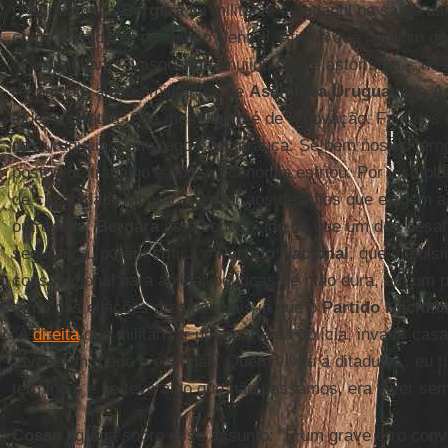
O economista
Bergara
foi militante estudantil na saída 
como presidente do Banco Central. Afirma que nenhum dos
acompanham – vasquismo, mujiquismo e astorismo -, no e
respaldam alguns militantes de
Asamblea Uruguay
, de
A
independentes. Sua mensagem é de renovação. Fala dos 
dos uruguaios: emprego e segurança. Se bem nos gover
postos de trabalho e hoje a economia esfriou. Por isso plan
de capacidade laboral, atender aos desafios que exigem a
outro lado,
Bergara
está convencido de que um dos desafio
segurança, porém critica o
Partido Nacional
, que impuls
constitucional para aplicar políticas de mão dura, em um p
turno das eleições presidenciais já que o
Partido Naciona
“A
direita
que militarizar uma parte da polícia, invadir casa
Viver sem medo é o slogan. Quem viveu a ditadura... eu 
terminou, e se teve algo que não passamos, era viver se
Cosse
agrega sobre esse assunto: “É um grave erro convo