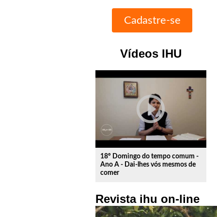
Vídeos IHU
play_circle_outline
18º Domingo do tempo comum -
Ano A - Dai-lhes vós mesmos de
comer
Revista ihu on-line