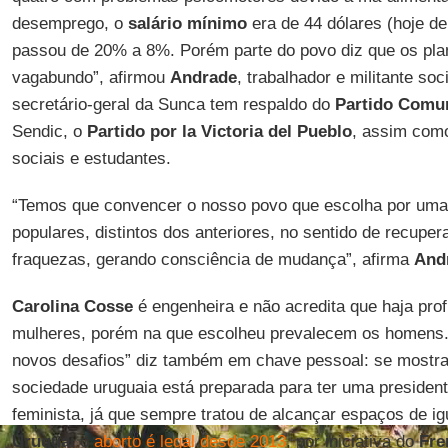
desemprego, o
salário mínimo
era de 44 dólares (hoje d
passou de 20% a 8%. Porém parte do povo diz que os pla
vagabundo”, afirmou
Andrade
, trabalhador e militante soc
secretário-geral da Sunca tem respaldo do
Partido Comu
Sendic, o
Partido por la Victoria del Pueblo
, assim como
sociais e estudantes.
“Temos que convencer o nosso povo que escolha por uma
populares, distintos dos anteriores, no sentido de recupe
fraquezas, gerando consciência de mudança”, afirma
And
Carolina Cosse
é engenheira e não acredita que haja pro
mulheres, porém na que escolheu prevalecem os homens
novos desafios” diz também em chave pessoal: se mostra
sociedade uruguaia está preparada para ter uma presiden
feminista, já que sempre tratou de alcançar espaços de i
Uruguai
o
aborto é legal desde 2013
, por iniciativa do
Fre