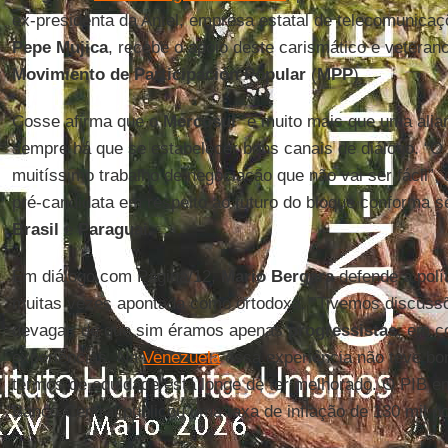
ex-presidenta da Antel, empresa estatal de telecomunicaç
Pepe Mujica
, recebe o apoio deste carismático e veterano 
Movimiento de Participación Popular
(
MPP
).
Cosse afirma que o
Mercosul
“é muito mais que uma alian
sempre há que se estabelecer bons canais de diálogo. “O
muitíssimo trabalho de negociação que não vai ser fácil”,
pré-candidata em respeito ao futuro do bloque conforma s
Brasil
e
Paraguai
.
Em diálogo com Página/12,
Mario Bergara
defende a polí
muitas vezes apontada como ortodoxa. “Tivemos discussõ
devagar, de que sim éramos apenas
progressistas
, em c
experiências. Na
Venezuela
essa experiência não teve bon
termos de equidade está longe de ter melhorado. O PIB e
Banco Central publicou uma taxa de inflação de 130 mil po