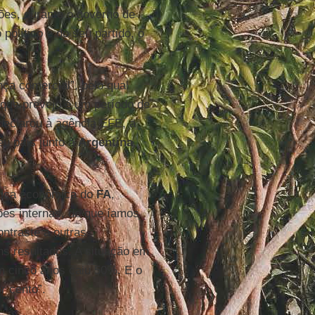
ões, durante o governo de
político e do seu partido, o
ça comercial”, pelo qual
 que prevejo é um período de
 declarou à agência EFE, a
eu país junto à
Argentina
,
tica econômica do
FA
,
es internas, de que íamos
ontraste a outras
s resultados. A situação em
m cinco anos caiu 50%. E o
r cento”.