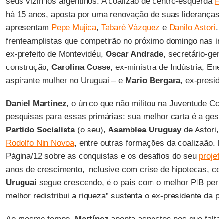
seus vizinhos argentinos. A coalizão de centro-esquerda
F
há 15 anos, aposta por uma renovação de suas lideranças
apresentam
Pepe Mujica
,
Tabaré Vázquez
e
Danilo Astori
frenteamplistas que competirão no próximo domingo nas i
ex-prefeito de Montevidéu,
Oscar Andrade
, secretário-ge
construção,
Carolina Cosse
, ex-ministra de Indústria, E
aspirante mulher no Uruguai – e
Mario Bergara
, ex-presi
Daniel Martínez
, o único que não militou na Juventude C
pesquisas para essas primárias: sua melhor carta é a ges
Partido Socialista
(o seu),
Asamblea Uruguay
de Astori,
Rodolfo Nin Novoa
, entre outras formações da coalizaão.
Página/12 sobre as conquistas e os desafios do seu
proje
anos de crescimento, inclusive com crise de hipotecas, c
Uruguai
segue crescendo, é o país com o melhor PIB per 
melhor redistribui a riqueza” sustenta o ex-presidente da p
Ao mesmo tempo,
Martínez
aponta aspectos nos que fal