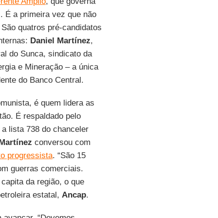
rente Amplio
, que governa
. É a primeira vez que não
. São quatros pré-candidatos
nternas:
Daniel Martínez
,
ral do Sunca, sindicato da
nergia e Mineração – a única
dente do Banco Central.
omunista, é quem lidera as
tão. É respaldado pelo
 a lista 738 do chanceler
Martínez
conversou com
to progressista
. “São 15
om guerras comerciais.
capita da região, o que
etroleira estatal,
Ancap
.
ta avançar. “Devemos