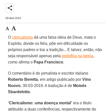
share
09 Abril 2019
O
clericalismo
dá uma falsa ideia de Deus, mata o
Espírito, divide os fiéis, põe em dificuldade os
próprios padres e trai a tradição... E talvez, então, não
seja responsável apenas pela
pedofilia na Igreja
,
como afirma o
Papa Francisco
.
O comentário é do jornalista e escritor italiano
Roberto Beretta
, em artigo publicado por
Vino
Nuovo
, 30-03-2019. A tradução é de
Moisés
Sbardelotto
.
“
Clericalismo: uma doença mortal
” era o título
atribuído a duas conferências, respectivamente do