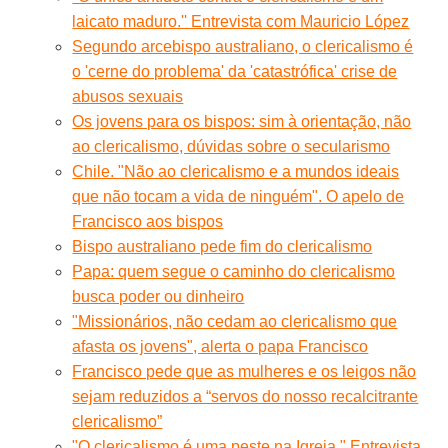
laicato maduro.'' Entrevista com Mauricio López
Segundo arcebispo australiano, o clericalismo é
o 'cerne do problema' da 'catastrófica' crise de
abusos sexuais
Os jovens para os bispos: sim à orientação, não
ao clericalismo, dúvidas sobre o secularismo
Chile. "Não ao clericalismo e a mundos ideais
que não tocam a vida de ninguém". O apelo de
Francisco aos bispos
Bispo australiano pede fim do clericalismo
Papa: quem segue o caminho do clericalismo
busca poder ou dinheiro
"Missionários, não cedam ao clericalismo que
afasta os jovens", alerta o papa Francisco
Francisco pede que as mulheres e os leigos não
sejam reduzidos a “servos do nosso recalcitrante
clericalismo”
"O clericalismo é uma peste na Igreja." Entrevista