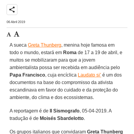
share
06 Abril 2019
A sueca
Greta Thunberg
, menina hoje famosa em
todo o mundo, estará em
Roma
de 17 a 19 de abril, e
muitos se mobilizaram para que a jovem
ambientalista possa ser recebida em audiência pelo
Papa Francisco
, cuja encíclica
Laudato si’
é um dos
documentos na base do compromisso da ativista
escandinava em favor do cuidado e da proteção do
ambiente, do clima e dos ecossistemas.
A reportagem é de
Il Sismografo
, 05-04-2019. A
tradução é de
Moisés Sbardelotto
.
Os grupos italianos que convidaram
Greta Thunberg