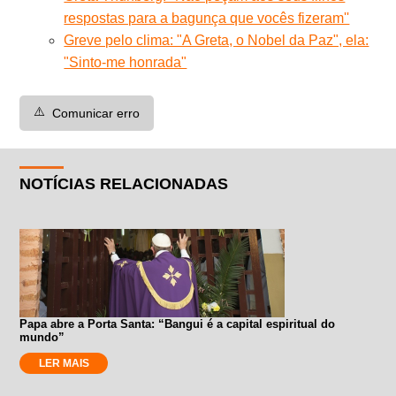
respostas para a bagunça que vocês fizeram''
Greve pelo clima: "A Greta, o Nobel da Paz", ela:
"Sinto-me honrada"
⚠️
Comunicar erro
NOTÍCIAS RELACIONADAS
Papa abre a Porta Santa: “Bangui é a capital espiritual do
mundo”
LER MAIS