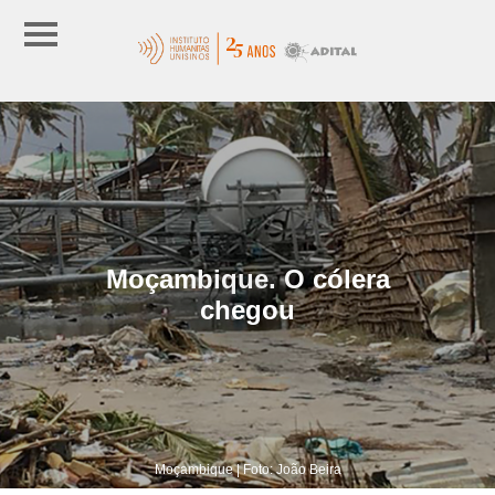
Moçambique. O cólera
chegou
Moçambique | Foto: João Beira