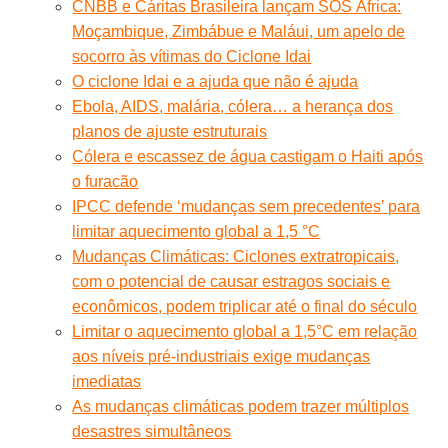
CNBB e Cáritas Brasileira lançam SOS África:
Moçambique, Zimbábue e Maláui, um apelo de
socorro às vítimas do Ciclone Idai
O ciclone Idai e a ajuda que não é ajuda
Ebola, AIDS, malária, cólera… a herança dos
planos de ajuste estruturais
Cólera e escassez de água castigam o Haiti após
o furacão
IPCC defende ‘mudanças sem precedentes’ para
limitar aquecimento global a 1,5 °C
Mudanças Climáticas: Ciclones extratropicais,
com o potencial de causar estragos sociais e
econômicos, podem triplicar até o final do século
Limitar o aquecimento global a 1,5°C em relação
aos níveis pré-industriais exige mudanças
imediatas
As mudanças climáticas podem trazer múltiplos
desastres simultâneos