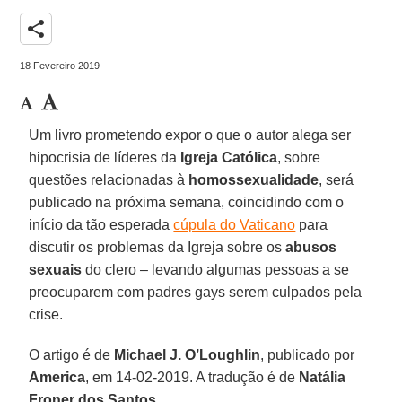
share
18 Fevereiro 2019
Um livro prometendo expor o que o autor alega ser
hipocrisia de líderes da
Igreja Católica
, sobre
questões relacionadas à
homossexualidade
, será
publicado na próxima semana, coincidindo com o
início da tão esperada
cúpula do Vaticano
para
discutir os problemas da Igreja sobre os
abusos
sexuais
do clero – levando algumas pessoas a se
preocuparem com padres gays serem culpados pela
crise.
O artigo é de
Michael J. O’Loughlin
, publicado por
America
, em 14-02-2019. A tradução é de
Natália
Froner dos Santos
.