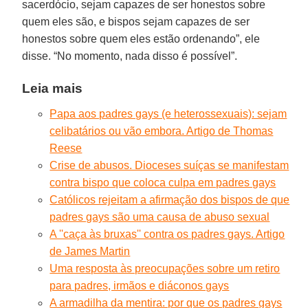
sacerdócio, sejam capazes de ser honestos sobre
quem eles são, e bispos sejam capazes de ser
honestos sobre quem eles estão ordenando”, ele
disse. “No momento, nada disso é possível”.
Leia mais
Papa aos padres gays (e heterossexuais): sejam
celibatários ou vão embora. Artigo de Thomas
Reese
Crise de abusos. Dioceses suíças se manifestam
contra bispo que coloca culpa em padres gays
Católicos rejeitam a afirmação dos bispos de que
padres gays são uma causa de abuso sexual
A ''caça às bruxas'' contra os padres gays. Artigo
de James Martin
Uma resposta às preocupações sobre um retiro
para padres, irmãos e diáconos gays
A armadilha da mentira: por que os padres gays