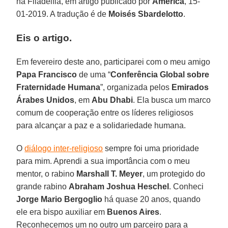
na Filadélfia, em artigo publicado por
America
, 15-
01-2019. A tradução é de
Moisés Sbardelotto
.
Eis o artigo.
Em fevereiro deste ano, participarei com o meu amigo
Papa Francisco
de uma “
Conferência Global sobre
Fraternidade Humana
”, organizada pelos
Emirados
Árabes Unidos
, em
Abu Dhabi
. Ela busca um marco
comum de cooperação entre os líderes religiosos
para alcançar a paz e a solidariedade humana.
O
diálogo inter-religioso
sempre foi uma prioridade
para mim. Aprendi a sua importância com o meu
mentor, o rabino
Marshall T. Meyer
, um protegido do
grande rabino
Abraham Joshua Heschel
. Conheci
Jorge Mario Bergoglio
há quase 20 anos, quando
ele era bispo auxiliar em
Buenos Aires
.
Reconhecemos um no outro um parceiro para a