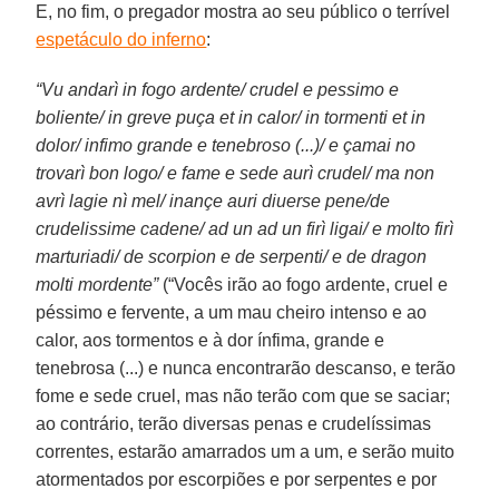
E, no fim, o pregador mostra ao seu público o terrível
espetáculo do inferno
:
“Vu andarì in fogo ardente/ crudel e pessimo e
boliente/ in greve puça et in calor/ in tormenti et in
dolor/ infimo grande e tenebroso (...)/ e çamai no
trovarì bon logo/ e fame e sede aurì crudel/ ma non
avrì lagie nì mel/ inançe auri diuerse pene/de
crudelissime cadene/ ad un ad un firì ligai/ e molto firì
marturiadi/ de scorpion e de serpenti/ e de dragon
molti mordente”
(“Vocês irão ao fogo ardente, cruel e
péssimo e fervente, a um mau cheiro intenso e ao
calor, aos tormentos e à dor ínfima, grande e
tenebrosa (...) e nunca encontrarão descanso, e terão
fome e sede cruel, mas não terão com que se saciar;
ao contrário, terão diversas penas e crudelíssimas
correntes, estarão amarrados um a um, e serão muito
atormentados por escorpiões e por serpentes e por