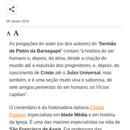
share
09 Janeiro 2019
As pregações do autor (ou dos autores) do “
Sermão
de Pietro da Barsegapè
” contam “a história do ser
humano e, depois, da alma, desde a criação do
mundo até a expulsão dos progenitores, e, depois, do
nascimento de
Cristo
até o
Juízo Universal
, mas
também, e é uma seção muito viva e saborosa, de
sete amigos perversos do ser humano, os Vícios
capitais”.
O comentário é da historiadora italiana
Chiara
Frugoni
, especialista em
Idade Média
e em história
da Igreja. É uma das maiores especialistas na vida de
São Francisco de Assis
. Foi professora das