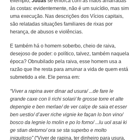
exemplo,
Judas
se enforca com as mãos amarradas
às costas: evidentemente, não é um suicídio, mas sim
uma execução. Nas descrições dos Vícios capitais,
são relatadas situações familiares de rixas por
herança, de abusos e violências.
E também há o homem soberbo, cheio de raiva,
desejoso de poder: o político, talvez, também naquela
época? Obnubilado pela raiva, esse homem usa a
razão que lhe resta para arruinar a vida de quem está
submetido a ele. Ele pensa em:
“Viver a rapina aver dinar ad usura/ ...de fare le
grande caxe con li richi solari/ fe grosse torre et alte
depengie e ben merlae/ de ver calçe de saia et esser
ben uestio/ d’aver riche vignie ke façan lo bon vino/
bosco da legnie lo molin e po lo forno/ ...lu uol asai ki
ge stian detorno/ ora se sta superbo e molto
iniquitoso”
(“Viver de rapina, ter dinheiro para usura,