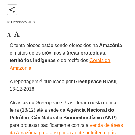
share
18 Dezembro 2018
Oitenta blocos estão sendo oferecidos na
Amazônia
e muitos deles próximos a
áreas protegidas
,
territórios indígenas
e do recife dos
Corais da
Amazônia
.
A reportagem é publicada por
Greenpeace Brasi
l,
13-12-2018.
Ativistas do Greenpeace Brasil foram nesta quinta-
feira (13/12) até a sede da
Agência Nacional do
Petróleo, Gás Natural e Biocombustíveis
(
ANP
)
para protestar pacificamente contra a
venda de áreas
da Amazônia para a exploração de petróleo e gás