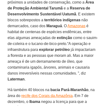
próximos a unidades de conservação, como a
Área
de Proteção Ambiental Tarumã
e a
Reserva de
Desenvolvimento Sustentável Uatumã
. E existem
blocos sobrepostos a
territórios indígenas
não
demarcados, caso dos
Maraguá
. O
Amazonas
é
habitat de centenas de espécies endêmicas, entre
elas algumas ameaçadas de
extinção
como o sauim-
de-coleira e o tucano-de-bico-preto.“A operação e
infraestrutura para
explorar petróleo
já impactariam
a floresta e as pessoas que moram ali. Mas a maior
ameaça é de um derramamento de óleo, que
contaminaria igapós, árvores, animais e causaria
danos irreversíveis nessas comunidades. ”, diz
Laterman
.
Há também 40 blocos na
bacia Pará-Maranhão
, na
área do
recife dos Corais da Amazônia
. Em 7 de
dezembro, o
Ibama
negou a licença para que a