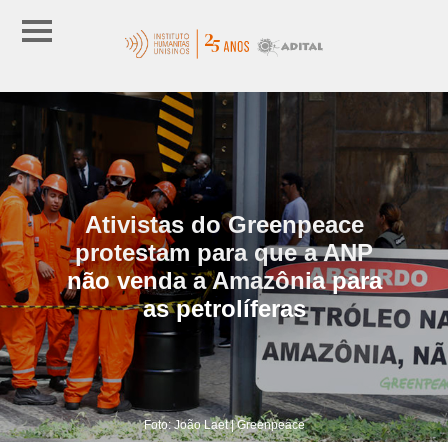
Ativistas do Greenpeace
protestam para que a ANP
não venda a Amazônia para
as petrolíferas
Foto: João Laet | Greenpeace