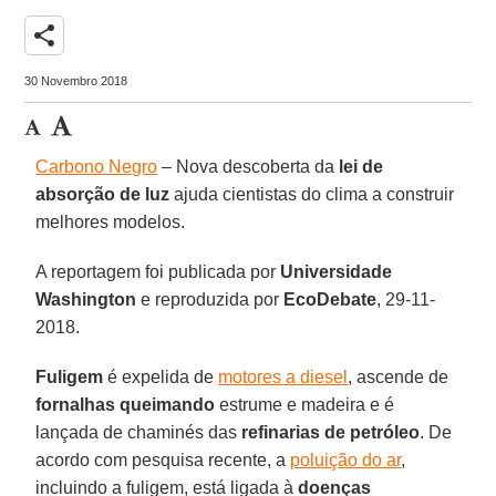
share
30 Novembro 2018
Carbono Negro
– Nova descoberta da
lei de
absorção de luz
ajuda cientistas do clima a construir
melhores modelos.
A reportagem foi publicada por
Universidade
Washington
e reproduzida por
EcoDebate
, 29-11-
2018.
Fuligem
é expelida de
motores a diesel
, ascende de
fornalhas queimando
estrume e madeira e é
lançada de chaminés das
refinarias de petróleo
. De
acordo com pesquisa recente, a
poluição do ar
,
incluindo a fuligem, está ligada à
doenças