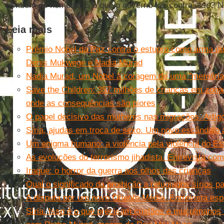
também de homens. E o que o governo faz contra isso? N
Leia mais
Prêmio Nobel da Paz contra o estupro como arma de
Denis Mukwege e Nadia Murad
Nadia Murad, um Nobel à coragem de uma ''memória 
Save the Children: 357 milhões de crianças em zonas
onde as consequências são piores
O papel decisivo das mulheres nas migrações. Artig
Síria, ajudas em troca de sexo. Um novo escândalo 
Um enigma humano: a violência pela violência do Es
As evoluções do terrorismo jihadista. Entrevista com
Iraque: o horror da guerra aos olhos das crianças
Qual o significado da proibição a refugiados sírios 
A disputa por um novo Oriente Médio. Entrevista es
Síria. Isso é o que precisam cristãos e muçulmanos 