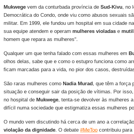
Mukwege
vem da conturbada província de
Sud-Kivu
, no 
Democrática do Condo, onde viu como abusos sexuais sã
militar. Em 1999, ele fundou um hospital em sua cidade na
sua equipe atendem e operam
mulheres violadas
e
mutil
homem que repara as mulheres".
Qualquer um que tenha falado com essas mulheres em
B
olhos delas, sabe que e como o estupro funciona como ar
ficam marcadas para a vida, no pior dos casos, destruída
São raras mulheres como
Nadia Murad
, que têm a força 
situação e conseguir sair da posição de vítimas. Por isso,
no hospital de
Mukwege
, tenta-se devolver às mulheres a
difícil numa sociedade que estigmatiza essas mulheres po
O mundo vem discutindo há cerca de um ano a correlaçã
violação da dignidade
. O debate
#MeToo
contribuiu para