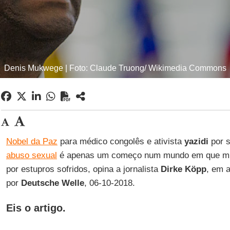
Denis Mukwege | Foto: Claude Truong/ Wikimedia Commons
Nobel da Paz
para médico congolês e ativista
yazidi
por s
abuso sexual
é apenas um começo num mundo em que mul
por estupros sofridos, opina a jornalista
Dirke Köpp
, em a
por
Deutsche Welle
, 06-10-2018.
Eis o artigo.