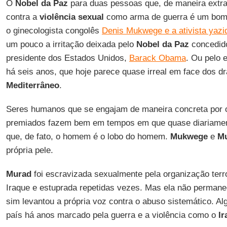
O
Nobel da Paz
para duas pessoas que, de maneira extra
contra a
violência sexual
como arma de guerra é um bom e
o ginecologista congolês
Denis Mukwege e a ativista yazi
um pouco a irritação deixada pelo
Nobel da Paz
concedido
presidente dos Estados Unidos,
Barack Obama
. Ou pelo 
há seis anos, que hoje parece quase irreal em face dos d
Mediterrâneo
.
Seres humanos que se engajam de maneira concreta por o
premiados fazem bem em tempos em que quase diariamen
que, de fato, o homem é o lobo do homem.
Mukwege
e
M
própria pele.
Murad
foi escravizada sexualmente pela organização terro
Iraque e estuprada repetidas vezes. Mas ela não permane
sim levantou a própria voz contra o abuso sistemático. A
país há anos marcado pela guerra e a violência como o
Ir