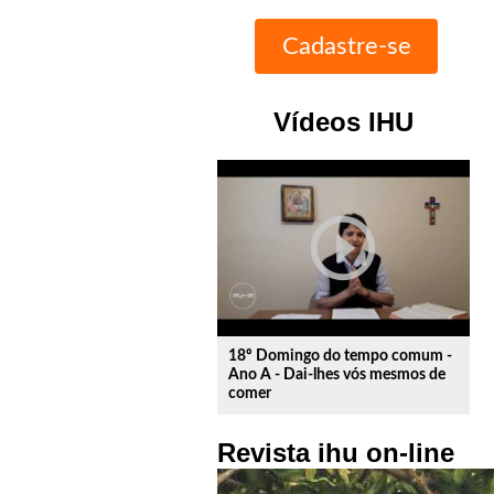
Vídeos IHU
play_circle_outline
18º Domingo do tempo comum -
Ano A - Dai-lhes vós mesmos de
comer
Revista ihu on-line