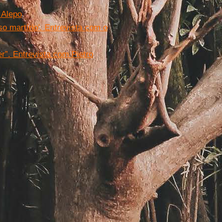
 Alepo
so martírio'. Entrevista com o
r”. Entrevista com Pietro