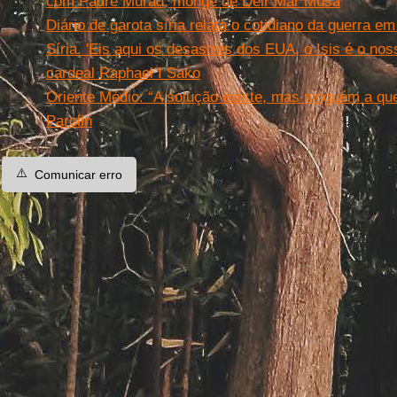
com Padre Murad, monge de Deir Mar Musa
Diário de garota síria relata o cotidiano da guerra em
Síria. 'Eis aqui os desastres dos EUA, o Isis é o nos
cardeal Raphael I Sako
Oriente Médio: “A solução existe, mas ninguém a que
Parolin
⚠️
Comunicar erro