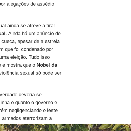
or alegações de assédio
al ainda se atreve a tirar
ual
. Ainda há um anúncio de
cueca, apesar de a estrela
m que foi condenado por
 uma eleição. Tudo isso
de e mostra que o
Nobel da
iolência sexual só pode ser
 verdade deveria se
inha o quanto o governo e
vêm negligenciando o leste
s armados aterrorizam a
 meninas e, por vezes,