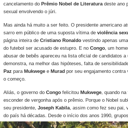
cancelamento do
Prêmio Nobel de Literatura
deste ano p
sexual envolvendo o júri.
Mas ainda há muito a ser feito. O presidente americano atu
sarro em público de uma suposta vítima de
violência sex
página inteira de
Cristiano Ronaldo
vestindo apenas uma 
do futebol ser acusado de estupro. E no
Congo
, um home
abusar de bebês apareceu na lista oficial de candidatos a
demonstra, na melhor das hipóteses, falta de sensibilida
Paz
para
Mukwege
e
Murad
por seu engajamento contra v
o começo.
Aliás, o governo do
Congo
felicitou
Mukwege
, quando na
esconder de vergonha após o prêmio. Porque o Nobel subl
seu presidente,
Joseph Kabila
, assim como fez seu pai, 
do país há décadas. Desde o início dos anos 1990, grupo
população na região, abusando impunemente de mulheres,