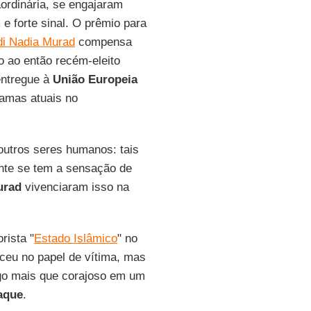
ordinária, se engajaram
 forte sinal. O prêmio para
di Nadia Murad
compensa
 ao então recém-eleito
entregue à
União Europeia
ramas atuais no
utros seres humanos: tais
te se tem a sensação de
urad
vivenciaram isso na
rista "
Estado Islâmico
" no
ceu no papel de vítima, mas
lgo mais que corajoso em um
aque
.