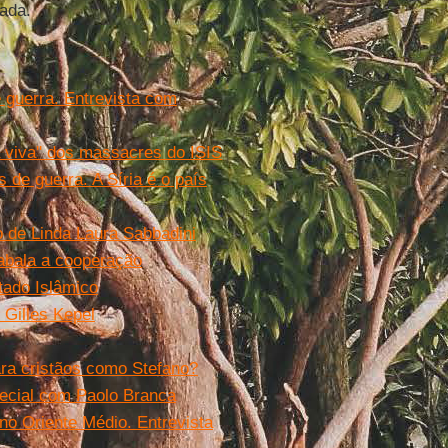
ada.
 guerra. Entrevista com
viva'' dos massacres do ISIS
 de guerra. A Síria é o país
o de Linda Laura Sabbadini
abala a cooperação
tado Islâmico
 Gilles Kepel
para cristãos como Stefano?
pecial com Paolo Branca
no Oriente Médio. Entrevista