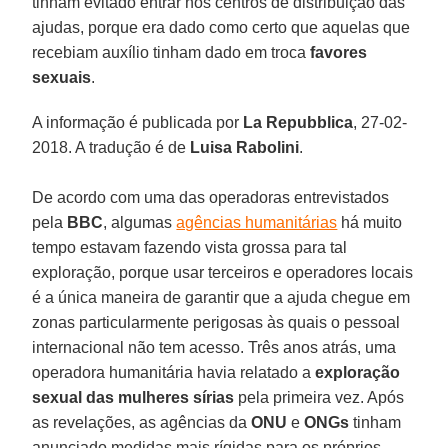
tinham evitado entrar nos centros de distribuição das
ajudas, porque era dado como certo que aquelas que
recebiam auxílio tinham dado em troca
favores
sexuais
.
A informação é publicada por
La Repubblica
, 27-02-
2018. A tradução é de
Luisa Rabolini
.
De acordo com uma das operadoras entrevistados
pela
BBC
, algumas
agências humanitárias
há muito
tempo estavam fazendo vista grossa para tal
exploração, porque usar terceiros e operadores locais
é a única maneira de garantir que a ajuda chegue em
zonas particularmente perigosas às quais o pessoal
internacional não tem acesso. Três anos atrás, uma
operadora humanitária havia relatado a
exploração
sexual das mulheres sírias
pela primeira vez. Após
as revelações, as agências da
ONU
e
ONGs
tinham
anunciado medidas mais rígidas para os próprios