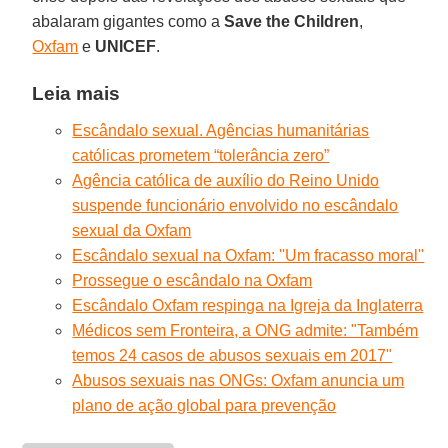
abalaram gigantes como a
Save the Children
,
Oxfam
e
UNICEF
.
Leia mais
Escândalo sexual. Agências humanitárias
católicas prometem “tolerância zero”
Agência católica de auxílio do Reino Unido
suspende funcionário envolvido no escândalo
sexual da Oxfam
Escândalo sexual na Oxfam: ''Um fracasso moral''
Prossegue o escândalo na Oxfam
Escândalo Oxfam respinga na Igreja da Inglaterra
Médicos sem Fronteira, a ONG admite: "Também
temos 24 casos de abusos sexuais em 2017"
Abusos sexuais nas ONGs: Oxfam anuncia um
plano de ação global para prevenção