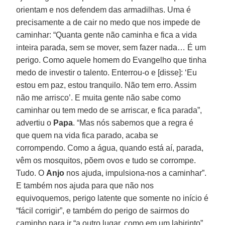
orientam e nos defendem das armadilhas. Uma é
precisamente a de cair no medo que nos impede de
caminhar: “Quanta gente não caminha e fica a vida
inteira parada, sem se mover, sem fazer nada… É um
perigo. Como aquele homem do Evangelho que tinha
medo de investir o talento. Enterrou-o e [disse]: ‘Eu
estou em paz, estou tranquilo. Não tem erro. Assim
não me arrisco’. E muita gente não sabe como
caminhar ou tem medo de se arriscar, e fica parada”,
advertiu o
Papa
. “Mas nós sabemos que a regra é
que quem na vida fica parado, acaba se
corrompendo. Como a água, quando está aí, parada,
vêm os mosquitos, põem ovos e tudo se corrompe.
Tudo. O
Anjo
nos ajuda, impulsiona-nos a caminhar”.
E também nos ajuda para que não nos
equivoquemos, perigo latente que somente no início é
“fácil corrigir”, e também do perigo de sairmos do
caminho para ir “a outro lugar, como em um labirinto”,