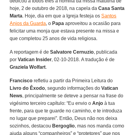
dedicou a todos eles a homilia da missa matutina de
hoje, 2 de outubro de 2018, na capela da
Casa Santa
Marta
. Hoje, dia em que a Igreja festeja os
Santos
Anjos da Guarda
, o
Papa
aproveitou a ocasião para
felicitar uma monja que estava presente na missa e
que completou 25 anos de vida religiosa.
A reportagem é de
Salvatore Cernuzio
, publicada
por
Vatican Insider
, 02-10-2018. A tradução é de
Graziela Wolfart
.
Francisco
refletiu a partir da Primeira Leitura do
Livro do Êxodo
, segundo informações do
Vatican
News
, principalmente se deteve a pensar na frase do
vigésimo terceiro capítulo: “Eu envio o
Anjo
à tua
frente, para que te guarde no caminho, e te introduza
no lugar que preparei”. Então, Deus não nos deixa
sozinhos, destacou
Bergoglio
, mas nos manda como
ajuda alguns “companheiros” e “protetores” que nos