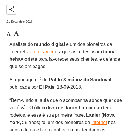
share
21 Setembro 2018
Analista do
mundo digital
e um dos pioneiros da
Internet,
Jaron Lanier
diz que as redes usam
teoria
behaviorista
para favorecer seus clientes, e defende
que sejam pagas.
A reportagem é de
Pablo Ximénez de Sandoval
,
publicada por
El País
, 18-09-2018.
“Bem-vindo à jaula que o acompanha aonde quer que
você vá.” O último livro de
Jaron Lanier
não tem
rodeios, e essa é sua primeira frase.
Lanier
(
Nova
York
, 58 anos) foi um dos pioneiros da
Internet
nos
anos oitenta e ficou conhecido por ter dado os