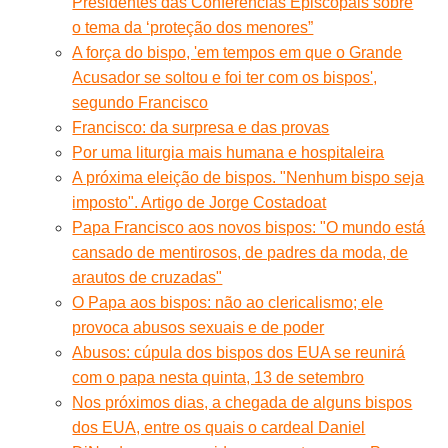
Presidentes das Conferências Episcopais sobre
o tema da ‘proteção dos menores”
A força do bispo, 'em tempos em que o Grande
Acusador se soltou e foi ter com os bispos',
segundo Francisco
Francisco: da surpresa e das provas
Por uma liturgia mais humana e hospitaleira
A próxima eleição de bispos. "Nenhum bispo seja
imposto". Artigo de Jorge Costadoat
Papa Francisco aos novos bispos: "O mundo está
cansado de mentirosos, de padres da moda, de
arautos de cruzadas"
O Papa aos bispos: não ao clericalismo; ele
provoca abusos sexuais e de poder
Abusos: cúpula dos bispos dos EUA se reunirá
com o papa nesta quinta, 13 de setembro
Nos próximos dias, a chegada de alguns bispos
dos EUA, entre os quais o cardeal Daniel