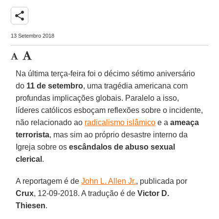
share
13 Setembro 2018
Na última terça-feira foi o décimo sétimo aniversário
do
11 de setembro
, uma tragédia americana com
profundas implicações globais. Paralelo a isso,
líderes católicos esboçam reflexões sobre o incidente,
não relacionado ao
radicalismo islâmico
e a
ameaça
terrorista
, mas sim ao próprio desastre interno da
Igreja sobre os
escândalos de abuso sexual
clerical
.
A reportagem é de
John L. Allen Jr.
, publicada por
Crux
, 12-09-2018. A tradução é de
Victor D.
Thiesen
.