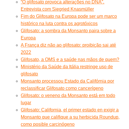
“O glifosato provoca alterações no DNA”.
Entrevista com Siegried Knasmüller
Fim do Glifosato na Europa pode ser um marco
histórico na luta contra os agrotóxicos
Glifosato: a sombra da Monsanto paira sobre a
Europa
A França diz não ao glifosato: proibição sai até
2022
Glifosato, a OMS e a saúde nas mãos de quem?
Ministério da Saúde da Itália restringe uso de
glifosato
Monsanto processou Estado da Califórnia por
reclassificar Glifosato como cancerígeno
Glifosato: o veneno da Monsanto está em todo
lugar
Glifosato: California, el primer estado en exigir a
Monsanto que califique a su herbicida Roundup,
como posible carcinógeno