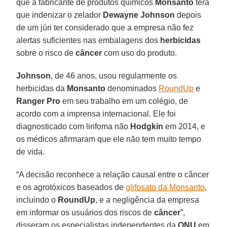
que a fabricante de produtos químicos
Monsanto
terá
que indenizar o zelador
Dewayne Johnson
depois
de um júri ter considerado que a empresa não fez
alertas suficientes nas embalagens dos
herbicidas
sobre o risco de
câncer
com uso do produto.
Johnson
, de 46 anos, usou regularmente os
herbicidas da
Monsanto
denominados
RoundUp
e
Ranger Pro
em seu trabalho em um colégio, de
acordo com a imprensa internacional. Ele foi
diagnosticado com linfoma não
Hodgkin
em 2014, e
os médicos afirmaram que ele não tem muito tempo
de vida.
“A decisão reconhece a relação causal entre o câncer
e os agrotóxicos baseados de
glifosato da Monsanto
,
incluindo o
RoundUp
, e a negligência da empresa
em informar os usuários dos riscos de
câncer
”,
disseram os especialistas independentes da
ONU
em