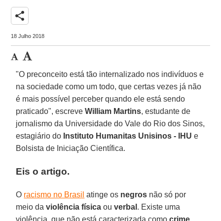
share
18 Julho 2018
"O preconceito está tão internalizado nos indivíduos e
na sociedade como um todo, que certas vezes já não
é mais possível perceber quando ele está sendo
praticado", escreve
William Martins
, estudante de
jornalismo da Universidade do Vale do Rio dos Sinos,
estagiário do
Instituto Humanitas Unisinos - IHU
e
Bolsista de Iniciação Científica.
Eis o artigo.
O
racismo no Brasil
atinge os
negros
não só por
meio da
violência física
ou
verbal
. Existe uma
violência, que não está caracterizada como
crime
,