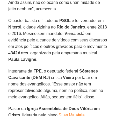
Ainda assim, não colocaria como unanimidade de
jeito nenhum", acrescenta.
O pastor batista é filiado ao
PSOL
e foi vereador em
Niterói
, cidade vizinha ao
Rio de Janeiro
, entre 2013
e 2016. Mesmo sem mandato,
Vieira
está em
evidência pelo alcance de vídeos com seus discursos
em atos políticos e outros gravados para o movimento
#
342Artes
, organizado pela empresária musical
Paula Lavigne
.
Integrante da
FPE
, o deputado federal
Sóstenes
Cavalcante
(
DEM
-
RJ
) critica
Vieira
por falar em
nome dos evangélicos. "Esse pastor não tem
representatividade alguma, nem na política, nem no
meio evangélico. Aliás, sequer tem fiéis", disse.
Pastor da
Igreja Assembleia de Deus Vitória em
Cristo
, liderada pelo bispo
Silas Malafaia
,